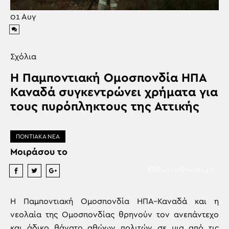
01
Αυγ
Σχόλια
Η Παμποντιακή Ομοσπονδία ΗΠΑ
Καναδά συγκεντρώνει χρήματα για
τους πυρόπληκτους της Αττικής
ΠΟΝΤΙΑΚΑ ΝΕΑ
Μοιράσου το
(Φωτ.: iefimerida.gr)
Η Παμποντιακή Ομοσπονδία ΗΠΑ–Καναδά και η
νεολαία της Ομοσπονδίας θρηνούν τον ανεπάντεχο
και άδικο θάνατο αθώων πολιτών σε μια από τις