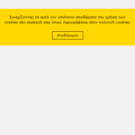
Συνεχίζοντας σε αυτό τον ιστότοπο αποδέχεστε την χρήση των
cookies στη συσκευή σας όπως περιγράφεται στην
πολιτική cookies
.
Αποδέχομαι
Newsletter
EMAIL: info@trapezounta.gr
TRAPEZOUNTA © 2017 | Made by VGwebthings