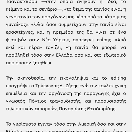
Τσανακτσίδου —στην οποία ανήκουν η ιδέα, το
κείμενο και το σενάριο—, «το θέμα της ταινίας είναι η
γενοκτονία των προγόνων μας μέσα από τα μάτια μιας
γυναίκας». «Όλοι όσοι συμμετέχουν στην ταινία είναι
ερασιτέχνες, και η πρεμιέρα της θα γίνει σε ένα
φεστιβάλ στην Νέα Υόρκη», αναφέρει επίσης. «Από
εκεί και πέρα» τονίζει, «η ταινία θα μπορεί να
προβληθεί τόσο στην Ελλάδα όσο και στο εξωτερικό
από όποιον ζητηθεί».
Την σκηνοθεσία, την εικονοληψία και το editing
υπογράφει ο Τρύφωνας Δ. Ζήσης ενώ την καλλιτεχνική
επιμέλεια και την οργάνωση της παραγωγής έχει ο
γνωστός Πόντιος τραγουδιστής, και παρουσιαστής
τηλεοπτικών εκπομπών, Παναγιώτης Θεοδωρίδης.
Τα γυρίσματα έγιναν τόσο στην Αμερική όσο και στην
Ελλάδα και την χρηματοδότηση της ταινίας έχουν