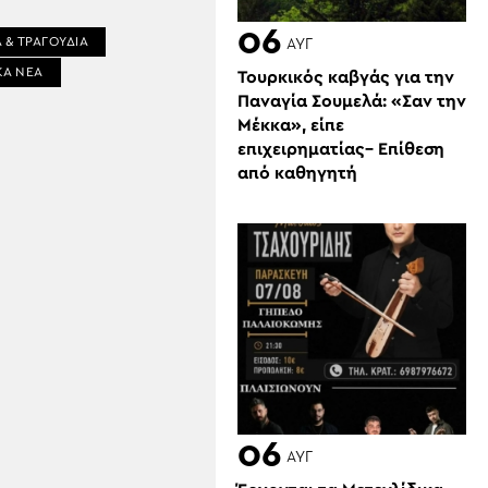
06
 & ΤΡΑΓΟΥΔΙΑ
ΑΥΓ
ΚΑ ΝΕΑ
Τουρκικός καβγάς για την
Παναγία Σουμελά: «Σαν την
Μέκκα», είπε
επιχειρηματίας– Επίθεση
από καθηγητή
06
ΑΥΓ