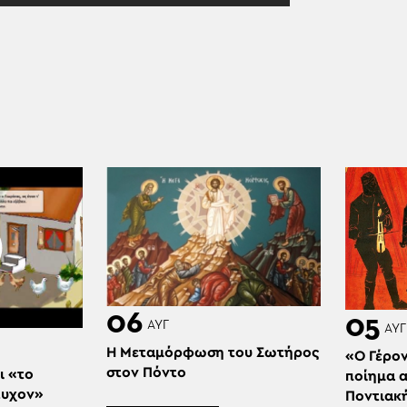
06
05
ΑΥΓ
ΑΥΓ
Η Μεταμόρφωση του Σωτήρος
«Ο Γέρον
στον Πόντο
ι «το
ποίημα 
τυχον»
Ποντιακ