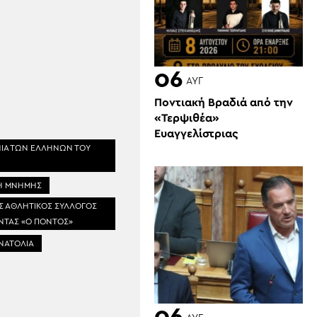
06
ΑΥΓ
Ποντιακή Βραδιά από την
«Τερψιθέα»
Ευαγγελίστριας
ΙΑ ΤΩΝ ΕΛΛΗΝΩΝ ΤΟΥ
Η ΜΝΗΜΗΣ
Σ ΑΘΛΗΤΙΚΟΣ ΣΥΛΛΟΓΟΣ
ΝΤΑΣ «Ο ΠΟΝΤΟΣ»
ΝΑΤΟΛΙΑ