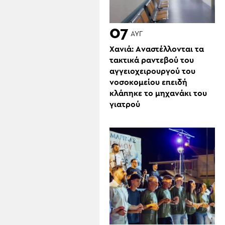
07
ΑΥΓ
Χανιά: Aναστέλλονται τα
τακτικά ραντεβού του
αγγειοχειρουργού του
νοσοκομείου επειδή
κλάπηκε το μηχανάκι του
γιατρού