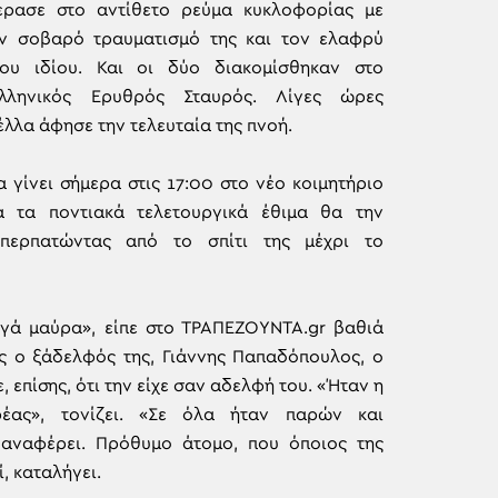
έρασε στο αντίθετο ρεύμα κυκλοφορίας με
ν σοβαρό τραυματισμό της και τον ελαφρύ
του ιδίου. Και οι δύο διακομίσθηκαν στο
λληνικός Ερυθρός Σταυρός. Λίγες ώρες
λλα άφησε την τελευταία της πνοή.
α γίνει σήμερα στις 17:00 στο νέο κοιμητήριο
ά τα ποντιακά τελετουργικά έθιμα θα την
περπατώντας από το σπίτι της μέχρι το
γά μαύρα», είπε στο ΤΡΑΠΕΖΟΥΝΤΑ.gr βαθιά
ς ο ξάδελφός της, Γιάννης Παπαδόπουλος, ο
 επίσης, ότι την είχε σαν αδελφή του. «Ήταν η
έας», τονίζει. «Σε όλα ήταν παρών και
 αναφέρει. Πρόθυμο άτομο, που όποιος της
, καταλήγει.