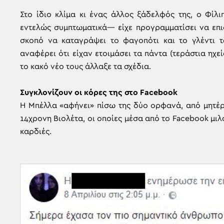
Στο ίδιο κλίμα κι ένας άλλος ξάδελφός της, ο Φί
εντελώς συμπτωματικά— είχε προγραμματίσει να επισ
σκοπό να καταγράψει το φαγοπότι και το γλέντι τ
αναφέρει ότι είχαν ετοιμάσει τα πάντα (τεράστια ηχεί
το κακό νέο τους άλλαξε τα σχέδια.
Συγκλονίζουν οι κόρες της στο Facebook
Η Μπέλλα «αφήνει» πίσω της δύο ορφανά, από μητέρ
14χρονη Βιολέτα, οι οποίες μέσα από το Facebook μιλ
καρδιές.