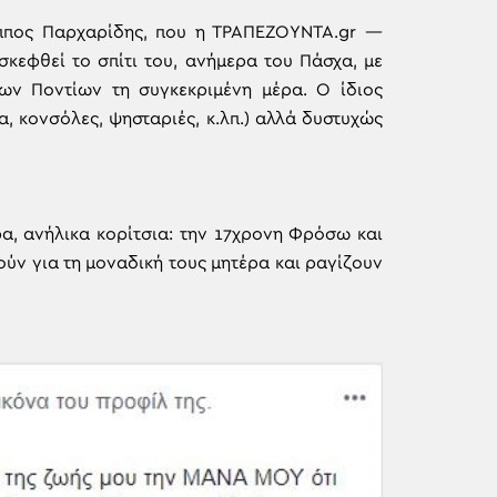
λιππος Παρχαρίδης, που η ΤΡΑΠΕΖΟΥΝΤΑ.gr —
κεφθεί το σπίτι του, ανήμερα του Πάσχα, με
ων Ποντίων τη συγκεκριμένη μέρα. Ο ίδιος
α, κονσόλες, ψησταριές, κ.λπ.) αλλά δυστυχώς
α, ανήλικα κορίτσια: την 17χρονη Φρόσω και
ούν για τη μοναδική τους μητέρα και ραγίζουν