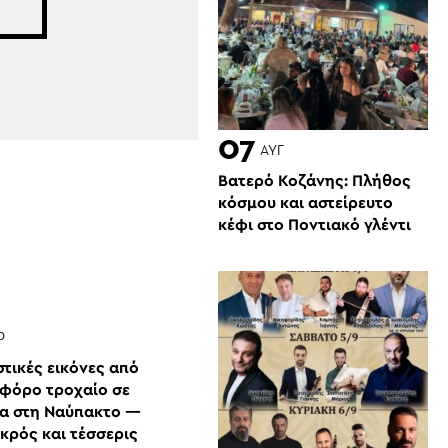
07
ΑΥΓ
Βατερό Κοζάνης: Πλήθος
κόσμου και αστείρευτο
κέφι στο Ποντιακό γλέντι
Ρ
τικές εικόνες από
φόρο τροχαίο σε
α στη Ναύπακτο —
κρός και τέσσερις