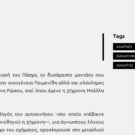
Tags
ΑΧΑΡΝΕΣ
ΘΑΝΑΤΗΦΟ
ΘΑΝΑΤΟΣ
ριακή του Πάσχα, το δυσάρεστο μαντάτο που
την οικογένεια Ποιμενίδη αλλά και ολόκληρες
ννη Ρώσου, εκεί όπου έμενε η 37χρονη Μπέλλα
ηγός του αυτοκινήτου –στο οποίο επέβαινε
συνοδηγού η 37χρονη—, για άγνωστους λόγους
χο του οχήματος, προσέκρουσε στο μεταλλικό