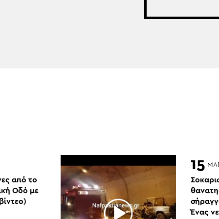
15
ΜΑ
νες από το
Σοκαρισ
ική Οδό με
θανατη
βίντεο)
σήραγγ
Ένας νε