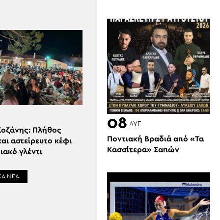
08
ΑΥΓ
Κοζάνης: Πλήθος
Ποντιακή Βραδιά από «Τα
αι αστείρευτο κέφι
Κασσίτερα» Σαπών
ιακό γλέντι
ΚΑ ΝΕΑ