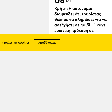
08
ΑΥΓ
Κρήτη: Η αστυνομία
διαψεύδει ότι τουρίστας
θέλησε να πληρώσει για να
ασελγήσει σε παιδί – Έκανε
ερωτική πρόταση σε
ενήλικη εργαζόμενη
την
πολιτική cookies
.
Αποδέχομαι
σης
απορρήτου
08
ία
ΑΥΓ
Αποκαλυπτήρια Μνημείου