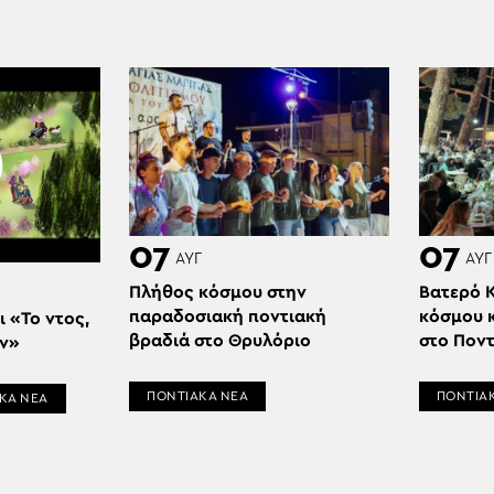
07
07
ΑΥΓ
ΑΥΓ
Πλήθος κόσμου στην
Βατερό 
παραδοσιακή ποντιακή
κόσμου κ
 «Το ντος,
βραδιά στο Θρυλόριο
στο Ποντ
ων»
ΠΟΝΤΙΑΚΑ ΝΕΑ
ΠΟΝΤΙΑ
ΚΑ ΝΕΑ