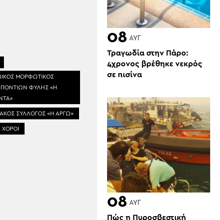
08
ΑΥΓ
Τραγωδία στην Πάρο:
4χρονος βρέθηκε νεκρός
σε πισίνα
ΝΙΚΟΣ ΜΟΡΦΩΤΙΚΟΣ
 ΠΟΝΤΙΩΝ ΦΥΛΗΣ «Η
ΝΤΑ»
ΑΚΟΣ ΣΥΛΛΟΓΟΣ «Η ΑΡΓΩ»
 ΧΟΡΟΙ
08
ΑΥΓ
Πώς η Πυροσβεστική