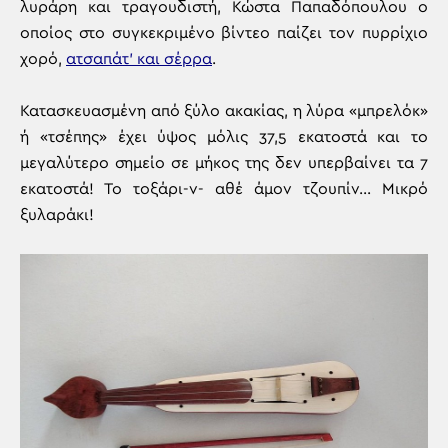
λυράρη και τραγουδιστή, Κώστα Παπαδόπουλου ο
οποίος στο συγκεκριμένο βίντεο παίζει τον πυρρίχιο
χορό,
ατσαπάτ’ και σέρρα
.
Κατασκευασμένη από ξύλο ακακίας, η λύρα «μπρελόκ»
ή «τσέπης» έχει ύψος μόλις 37,5 εκατοστά και το
μεγαλύτερο σημείο σε μήκος της δεν υπερβαίνει τα 7
εκατοστά! Το τοξάρι-ν- αθέ άμον τζουπίν… Μικρό
ξυλαράκι!