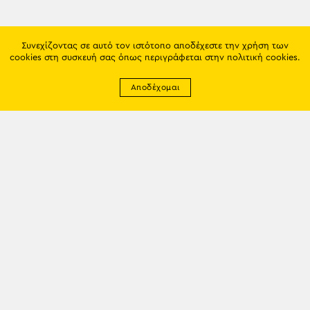
Συνεχίζοντας σε αυτό τον ιστότοπο αποδέχεστε την χρήση των
cookies στη συσκευή σας όπως περιγράφεται στην
πολιτική cookies
.
Αποδέχομαι
Newsletter
EMAIL: info@trapezounta.gr
TRAPEZOUNTA © 2017 | Made by VGwebthings