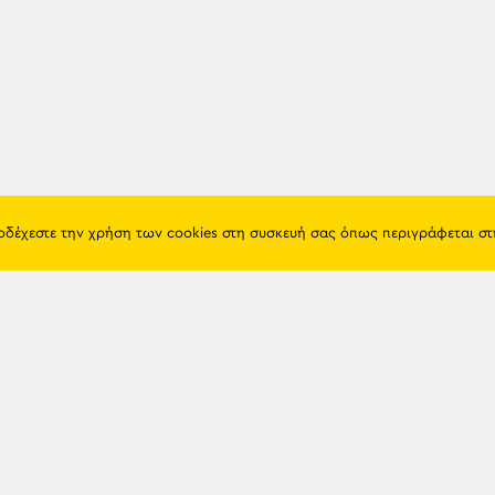
ποδέχεστε την χρήση των cookies στη συσκευή σας όπως περιγράφεται σ
Πόντος
Eshop
Ιστορία
Προϊόντα
Λαογραφία
Όροι χρή
Θρησκεία
Πολιτική 
Εκπαίδευση
Επικοινων