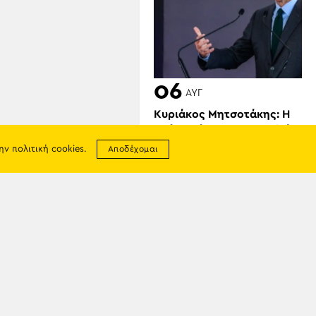
06
ΑΥΓ
Κυριάκος Μητσοτάκης: Η
απόφασή μας να υπαχθεί ο
ΟΠΕΚΕΠΕ στην ΑΑΔΕ
την
πολιτική cookies
.
Αποδέχομαι
δικαιώθηκε
σης
απορρήτου
ία