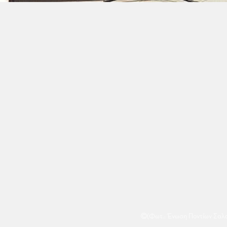
(Φωτ.: Ένωση Ποντίων Σαλ