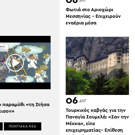
06
ΑΥΓ
Φωτιά στο Αριοχώρι
Μεσσηνίας – Επιχειρούν
εναέρια μέσα
06
ΑΥΓ
ό παραμύθι «τη Στήσα
Τουρκικός καβγάς για την
εισον»
Παναγία Σουμελά: «Σαν την
Μέκκα», είπε
ΠΟΝΤΙΑΚΑ ΝΕΑ
επιχειρηματίας– Επίθεση