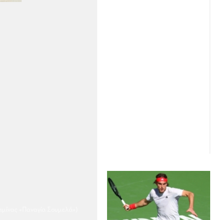
αμίνας «Παναγία Σουμελά»)