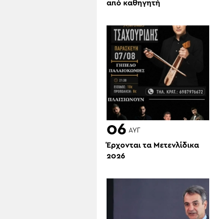
από καθηγητή
06
ΑΥΓ
Έρχονται τα Μετενλίδικα
2026