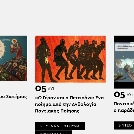
05
ΑΥΓ
05
ΑΥΓ
ου Σωτήρος
«Ο Γέρον και ο Πετεινόν»: Ένα
Ποντιακ
ποίημα από την Ανθολογία
ο παράδ
Ποντιακής Ποίησης
ΒΙΝΤΕΟ
ΚΕΙΜΕΝΑ & ΤΡΑΓΟΥΔΙΑ