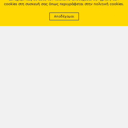
cookies στη συσκευή σας όπως περιγράφεται στην
πολιτική cookies
.
Αποδέχομαι
Newsletter
EMAIL: info@trapezounta.gr
TRAPEZOUNTA © 2017 | Made by VGwebthings