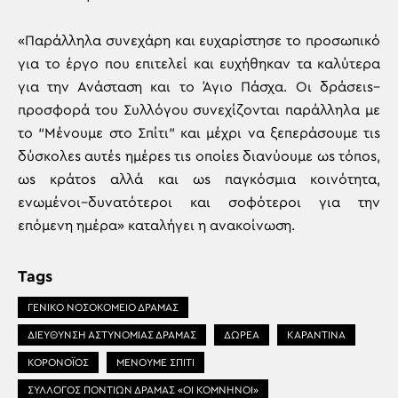
«Παράλληλα συνεχάρη και ευχαρίστησε το προσωπικό
για το έργο που επιτελεί και ευχήθηκαν τα καλύτερα
για την Ανάσταση και το Άγιο Πάσχα. Οι δράσειs–
προσφορά του Συλλόγου συνεχίζονται παράλληλα με
το “Μένουμε στο Σπίτι” και μέχρι να ξεπεράσουμε τιs
δύσκολεs αυτέs ημέρεs τιs oποίεs διανύουμε ωs τόποs,
ωs κράτοs αλλά και ωs παγκόσμια κοινότητα,
ενωμένοι–δυνατότεροι και σοφότεροι για την
επόμενη ημέρα» καταλήγει η ανακοίνωση.
Tags
ΓΕΝΙΚΟ ΝΟΣΟΚΟΜΕΙΟ ΔΡΑΜΑΣ
ΔΙΕΎΘΥΝΣΗ ΑΣΤΥΝΟΜΙΑΣ ΔΡΑΜΑΣ
ΔΩΡΕΑ
ΚΑΡΑΝΤΙΝΑ
ΚΟΡΟΝΟΪΟΣ
ΜΕΝΟΥΜΕ ΣΠΙΤΙ
ΣΥΛΛΟΓΟΣ ΠΟΝΤΙΩΝ ΔΡΑΜΑΣ «ΟΙ ΚΟΜΝΗΝΟΙ»