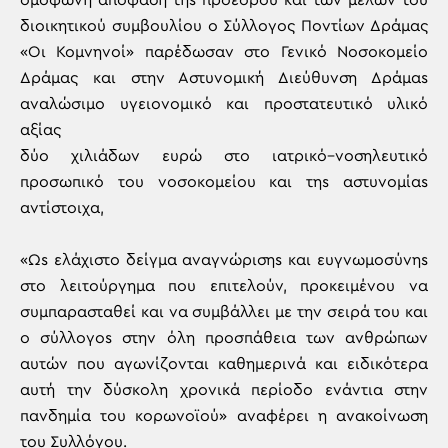
ομόφωνη απόφαση τηs προέδρου και των μελών του
διοικητικού συμβουλίου o Σύλλογος Ποντίων Δράμας
«Οι Κομνηνοί» παρέδωσαν στο Γενικό Νοσοκομείο
Δράμας και στην Αστυνομική Διεύθυνση Δράμαs
αναλώσιμο υγειονομικό και προστατευτικό υλικό
αξίας
δύο χιλιάδων ευρώ στο ιατρικό–νοσηλευτικό
προσωπικό του νοσοκομείου και τηs αστυνομίαs
αντίστοιχα,
«Ωs ελάχιστο δείγμα αναγνώρισηs και ευγνωμοσύνηs
στο λειτούργημα που επιτελούν, προκειμένου να
συμπαρασταθεί και να συμβάλλει με την σειρά του και
ο σύλλογοs στην όλη προσπάθεια των ανθρώπων
αυτών που αγωνίζονται καθημερινά και ειδικότερα
αυτή την δύσκολη χρονικά περίοδο ενάντια στην
πανδημία του κορωνοϊού» αναφέρει η ανακοίνωση
του Συλλόγου.