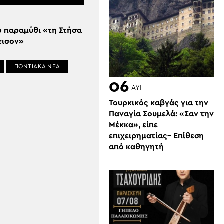
ό παραμύθι «τη Στήσα
εισον»
ΠΟΝΤΙΑΚΑ ΝΕΑ
06
ΑΥΓ
Τουρκικός καβγάς για την
Παναγία Σουμελά: «Σαν την
Μέκκα», είπε
επιχειρηματίας– Επίθεση
από καθηγητή