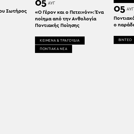
05
ΑΥΓ
05
ΑΥΓ
ου Σωτήρος
«Ο Γέρον και ο Πετεινόν»: Ένα
Ποντιακ
ποίημα από την Ανθολογία
ο παράδ
Ποντιακής Ποίησης
ΒΙΝΤΕΟ
ΚΕΙΜΕΝΑ & ΤΡΑΓΟΥΔΙΑ
ΠΟΝΤΙΑΚΑ ΝΕΑ