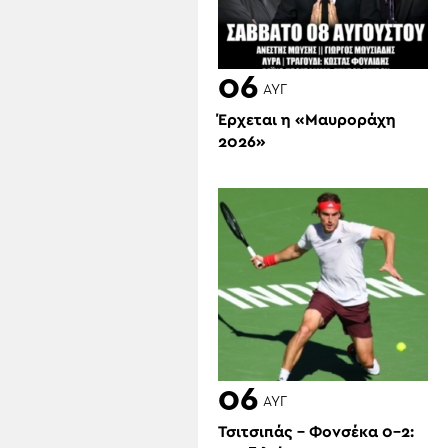
06
ΑΥΓ
Έρχεται η «Μαυροράχη
2026»
06
ΑΥΓ
Τσιτσιπάς – Φονσέκα 0-2: