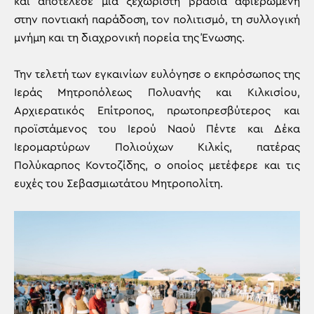
και αποτέλεσε μια ξεχωριστή βραδιά αφιερωμένη
στην ποντιακή παράδοση, τον πολιτισμό, τη συλλογική
μνήμη και τη διαχρονική πορεία της Ένωσης.
Την τελετή των εγκαινίων ευλόγησε ο εκπρόσωπος της
Ιεράς Μητροπόλεως Πολυανής και Κιλκισίου,
Αρχιερατικός Επίτροπος, πρωτοπρεσβύτερος και
προϊστάμενος του Ιερού Ναού Πέντε και Δέκα
Ιερομαρτύρων Πολιούχων Κιλκίς, πατέρας
Πολύκαρπος Κοντοζίδης, ο οποίος μετέφερε και τις
ευχές του Σεβασμιωτάτου Μητροπολίτη.