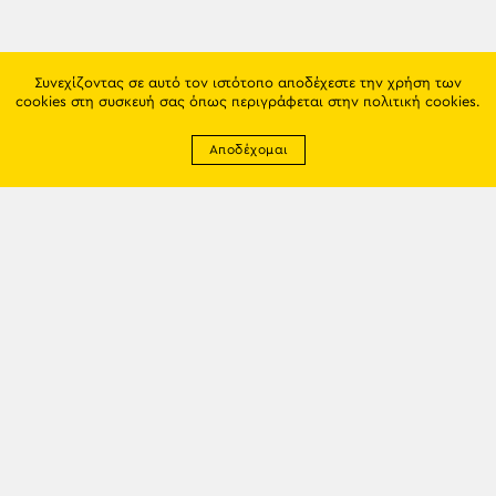
Συνεχίζοντας σε αυτό τον ιστότοπο αποδέχεστε την χρήση των
cookies στη συσκευή σας όπως περιγράφεται στην
πολιτική cookies
.
Αποδέχομαι
Newsletter
EMAIL: info@trapezounta.gr
TRAPEZOUNTA © 2017 | Made by VGwebthings