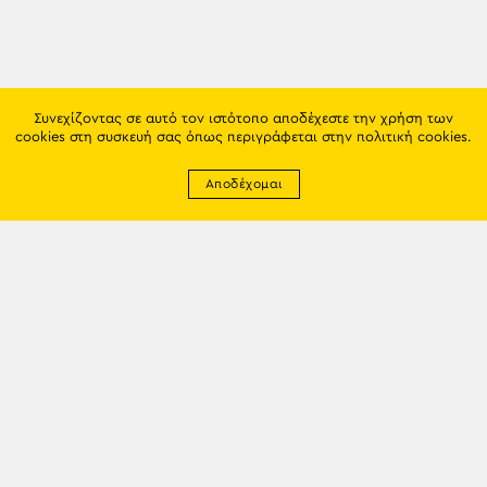
Συνεχίζοντας σε αυτό τον ιστότοπο αποδέχεστε την χρήση των
cookies στη συσκευή σας όπως περιγράφεται στην
πολιτική cookies
.
Αποδέχομαι
Newsletter
EMAIL: info@trapezounta.gr
TRAPEZOUNTA © 2017 | Made by VGwebthings