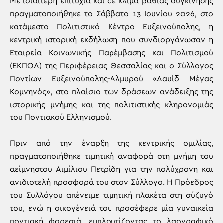
Με ιδιαίτερη επιτυχία και σε κλίμα βαθιάς συγκίνησης
πραγματοποιήθηκε το Σάββατο 13 Ιουνίου 2026, στο
κατάμεστο Πολιτιστικό Κέντρο Ευξεινούπολης, η
κεντρική ιστορική εκδήλωση που συνδιοργάνωσαν η
Εταιρεία Κοινωνικής Παρέμβασης και Πολιτισμού
(ΕΚΠΟΛ) της Περιφέρειας Θεσσαλίας και ο Σύλλογος
Ποντίων Ευξεινούπολης-Αλμυρού «Δαυίδ Μέγας
Κομνηνός», στο πλαίσιο των δράσεων ανάδειξης της
ιστορικής μνήμης και της πολιτιστικής κληρονομιάς
του Ποντιακού Ελληνισμού.
Πριν από την έναρξη της κεντρικής ομιλίας,
πραγματοποιήθηκε τιμητική αναφορά στη μνήμη του
αείμνηστου Αιμίλιου Πετρίδη για την πολύχρονη και
ανιδιοτελή προσφορά του στον Σύλλογο. Η Πρόεδρος
του Συλλόγου απένειμε τιμητική πλακέτα στη σύζυγό
του, ενώ η οικογένειά του προσέφερε μία γυναικεία
ποντιακή φορεσιά, εμπλουτίζοντας το λαογραφικό