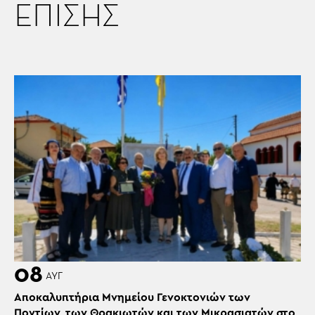
ΕΠΙΣΗΣ
08
ΑΥΓ
Αποκαλυπτήρια Μνημείου Γενοκτονιών των
Ποντίων, των Θρακιωτών και των Μικρασιατών στο