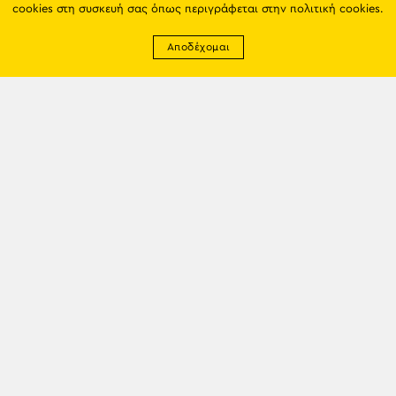
cookies στη συσκευή σας όπως περιγράφεται στην
πολιτική cookies
.
Αποδέχομαι
Newsletter
EMAIL: info@trapezounta.gr
TRAPEZOUNTA © 2017 | Made by VGwebthings