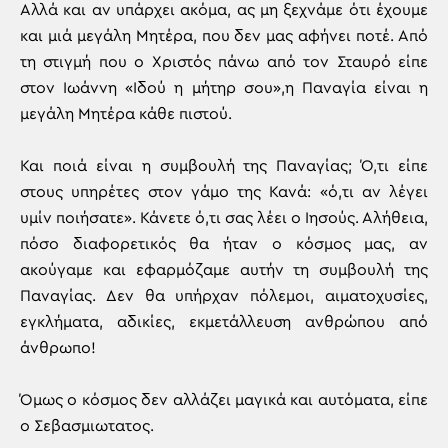
Αλλά και αν υπάρχει ακόμα, ας μη ξεχνάμε ότι έχουμε
και μιά μεγάλη Μητέρα, που δεν μας αφήνει ποτέ. Από
τη στιγμή που ο Χριστός πάνω από τον Σταυρό είπε
στον Ιωάννη «Ιδού η μήτηρ σου»,η Παναγία είναι η
μεγάλη Μητέρα κάθε πιστού.
Και ποιά είναι η συμβουλή της Παναγίας; Ό,τι είπε
στους υπηρέτες στον γάμο της Κανά: «ό,τι αν λέγει
υμίν ποιήσατε». Κάνετε ό,τι σας λέει ο Ιησούς. Αλήθεια,
πόσο διαφορετικός θα ήταν ο κόσμος μας, αν
ακούγαμε και εφαρμόζαμε αυτήν τη συμβουλή της
Παναγίας. Δεν θα υπήρχαν πόλεμοι, αιματοχυσίες,
εγκλήματα, αδικίες, εκμετάλλευση ανθρώπου από
άνθρωπο!
Όμως ο κόσμος δεν αλλάζει μαγικά και αυτόματα, είπε
ο Σεβασμιωτατος.