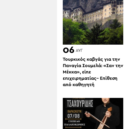
06
ΑΥΓ
Τουρκικός καβγάς για την
Παναγία Σουμελά: «Σαν την
Μέκκα», είπε
επιχειρηματίας– Επίθεση
από καθηγητή