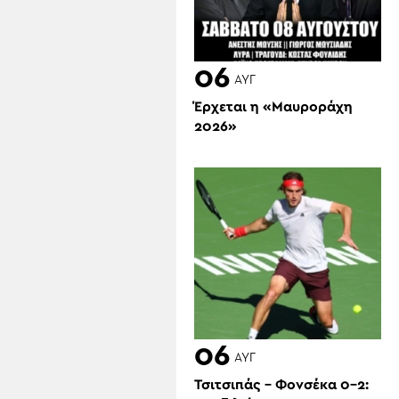
06
ΑΥΓ
Έρχεται η «Μαυροράχη
2026»
06
ΑΥΓ
Τσιτσιπάς – Φονσέκα 0-2: