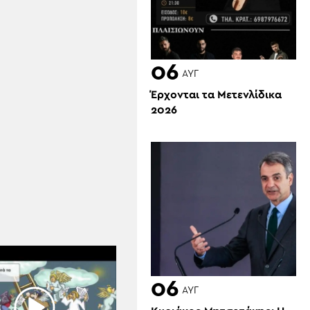
06
ΑΥΓ
Έρχονται τα Μετενλίδικα
2026
06
ΑΥΓ