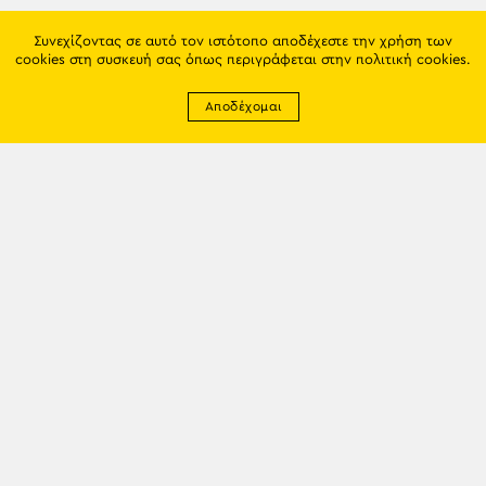
Συνεχίζοντας σε αυτό τον ιστότοπο αποδέχεστε την χρήση των
cookies στη συσκευή σας όπως περιγράφεται στην
πολιτική cookies
.
Αποδέχομαι
Newsletter
EMAIL: info@trapezounta.gr
TRAPEZOUNTA © 2017 | Made by VGwebthings