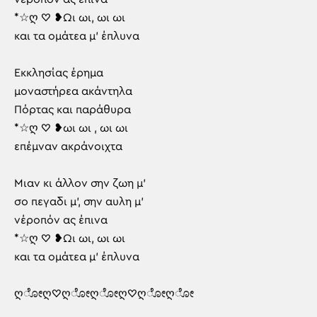
*☆ღ ♡ ❥Ωι ωι, ωι ωι
και τα ομάτεα μ’ έπλυνα
Εκκλησίας έρημα
μοναστήρεα ακάντηλα
Πόρτας και παράθυρα
*☆ღ ♡ ❥ωι ωι , ωι ωι
επέμναν ακράνοιχτα
Μιαν κι άλλον σην ζωη μ’
σο πεγαδι μ’, σην αυλη μ’
νέροπόν ας έπινα
*☆ღ ♡ ❥Ωι ωι, ωι ωι
και τα ομάτεα μ’ έπλυνα
ღೋღ♡ღೋღೋღ♡ღೋღೋ