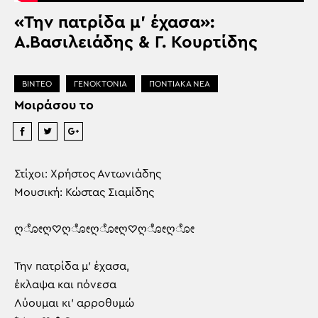
«Την πατρίδα μ’ έχασα»:
Α.Βασιλειάδης & Γ. Κουρτίδης
ΒΙΝΤΕΟ
ΓΕΝΟΚΤΟΝΙΑ
ΠΟΝΤΙΑΚΑ ΝΕΑ
Μοιράσου το
Στίχοι: Χρήστος Αντωνιάδης
Μουσική: Κώστας Σιαμίδης
ღೋღ♡ღೋღೋღ♡ღೋღೋ
Την πατρίδα μ’ έχασα,
έκλαψα και πόνεσα
Λύουμαι κι’ αρροθυμώ