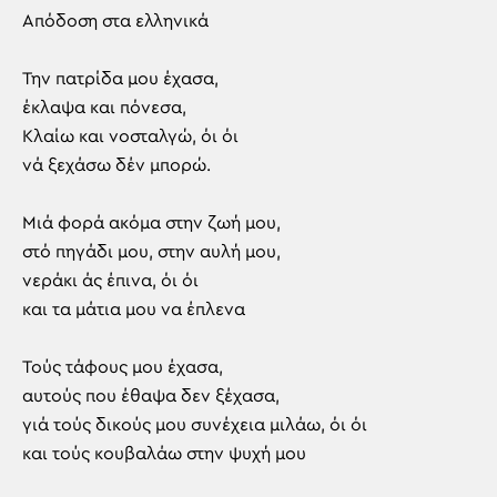
Απόδοση στα ελληνικά
Την πατρίδα μου έχασα,
έκλαψα και πόνεσα,
Κλαίω και νοσταλγώ, όι όι
νά ξεχάσω δέν μπορώ.
Μιά φορά ακόμα στην ζωή μου,
στό πηγάδι μου, στην αυλή μου,
νεράκι άς έπινα, όι όι
και τα μάτια μου να έπλενα
Τούς τάφους μου έχασα,
αυτούς που έθαψα δεν ξέχασα,
γιά τούς δικούς μου συνέχεια μιλάω, όι όι
και τούς κουβαλάω στην ψυχή μου