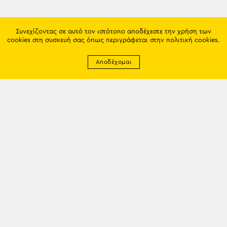
Συνεχίζοντας σε αυτό τον ιστότοπο αποδέχεστε την χρήση των
cookies στη συσκευή σας όπως περιγράφεται στην
πολιτική cookies
.
Αποδέχομαι
Newsletter
EMAIL: info@trapezounta.gr
TRAPEZOUNTA © 2017 | Made by VGwebthings