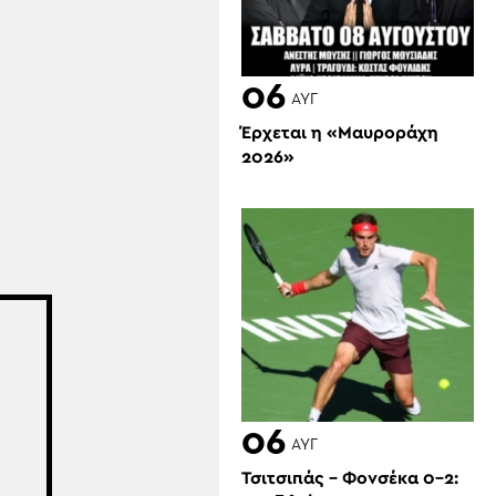
06
ΑΥΓ
Έρχεται η «Μαυροράχη
2026»
06
ΑΥΓ
Τσιτσιπάς – Φονσέκα 0-2: