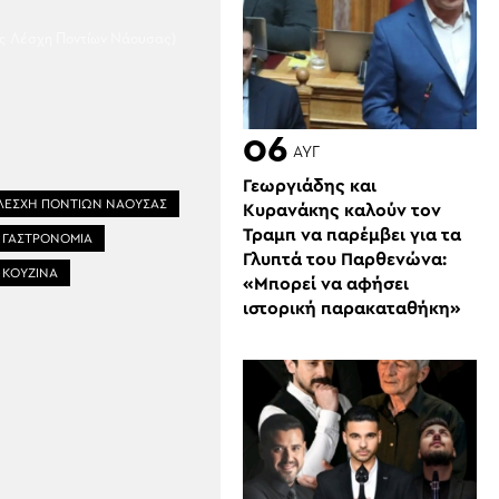
ος Λέσχη Ποντίων Νάουσας)
06
ΑΥΓ
Γεωργιάδης και
 ΛΕΣΧΗ ΠΟΝΤΙΩΝ ΝΑΟΥΣΑΣ
Κυρανάκης καλούν τον
Τραμπ να παρέμβει για τα
 ΓΑΣΤΡΟΝΟΜΙΑ
Γλυπτά του Παρθενώνα:
 ΚΟΥΖΙΝΑ
«Μπορεί να αφήσει
ιστορική παρακαταθήκη»