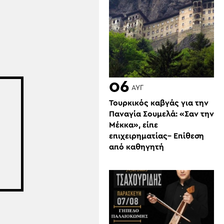
06
ΑΥΓ
Τουρκικός καβγάς για την
Παναγία Σουμελά: «Σαν την
Μέκκα», είπε
επιχειρηματίας– Επίθεση
από καθηγητή