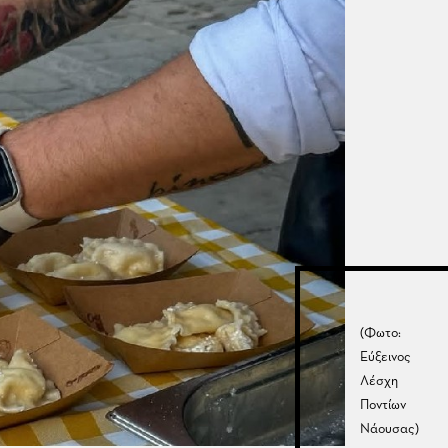
(Φωτο:
Εύξεινος
Λέσχη
Ποντίων
Νάουσας)