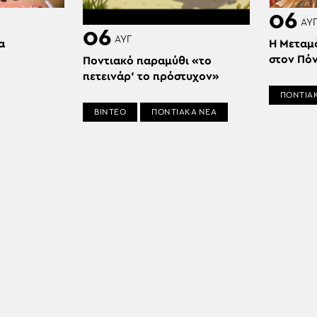
06
ΑΥ
06
ΑΥΓ
α
Η Μεταμ
στον Πό
Ποντιακό παραμύθι «το
πετεινάρ’ το πρόστυχον»
ΠΟΝΤΙΑ
ΒΙΝΤΕΟ
ΠΟΝΤΙΑΚΑ ΝΕΑ