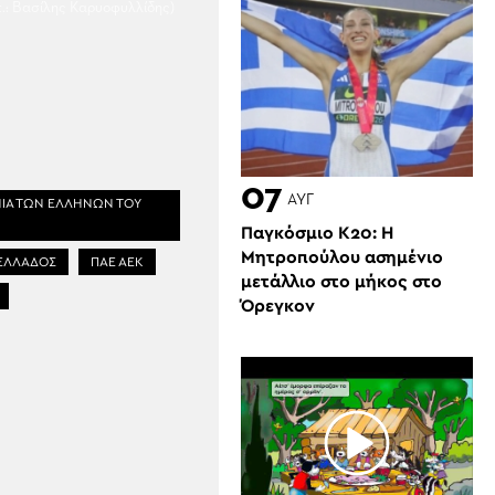
.: Βασίλης Καρυοφυλλίδης)
07
ΑΥΓ
ΙΑ ΤΩΝ ΕΛΛΗΝΩΝ ΤΟΥ
Παγκόσμιο Κ20: Η
Μητροπούλου ασημένιο
ΕΛΛΑΔΟΣ
ΠΑΕ ΑΕΚ
μετάλλιο στο μήκος στο
Όρεγκον