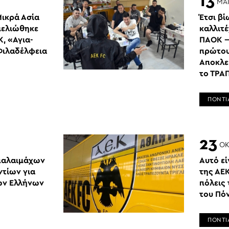
13
ΜΆ
ικρά Ασία
Έτσι βί
μελιώθηκε
καλλιτ
, «Αγια-
ΠΑΟΚ —
Φιλαδέλφεια
πρώτου
Αποκλει
το ΤΡΑ
ΠΟΝΤΙ
23
ΟΚ
παλαιμάχων
Αυτό εί
ντίων για
της ΑΕ
των Ελλήνων
πόλεις 
του Πό
ΠΟΝΤΙ