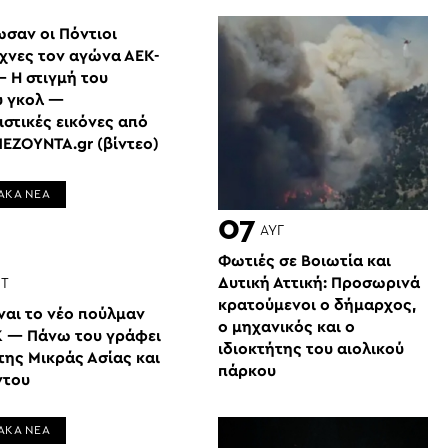
Ι
ωσαν οι Πόντιοι
έχνες τον αγώνα ΑΕΚ-
 Η στιγμή του
 γκολ —
στικές εικόνες από
ΠΕΖΟΥΝΤΑ.gr (βίντεο)
ΑΚΑ ΝΕΑ
07
ΑΥΓ
Φωτιές σε Βοιωτία και
Δυτική Αττική: Προσωρινά
Τ
κρατούμενοι ο δήμαρχος,
ναι το νέο πούλμαν
ο μηχανικός και ο
Κ — Πάνω του γράφει
ιδιοκτήτης του αιολικού
της Μικράς Ασίας και
πάρκου
ντου
ΑΚΑ ΝΕΑ