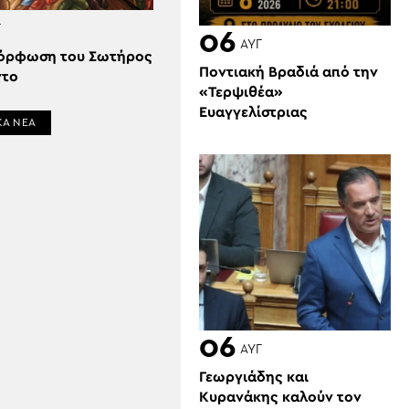
Γ
06
ΑΥΓ
όρφωση του Σωτήρος
Ποντιακή Βραδιά από την
ντο
«Τερψιθέα»
Ευαγγελίστριας
ΚΑ ΝΕΑ
06
ΑΥΓ
Γεωργιάδης και
Κυρανάκης καλούν τον