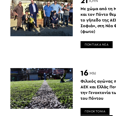
21
ΙΟΎΝ
Με χώμα από τη Μ
και τον Πόντο θε
το γήπεδο της ΑΕΚ
Σοφιά», στη Νέα 
(φωτο)
ΠΟΝΤΙΑΚΑ ΝΕΑ
16
ΜΆΙ
Φιλικός αγώνας 
ΑΕΚ και Ελλάς Πο
την Γενοκτονία 
του Πόντου
ΓΕΝΟΚΤΟΝΙΑ