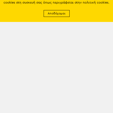
cookies στη συσκευή σας όπως περιγράφεται στην
πολιτική cookies
.
Αποδέχομαι
Newsletter
EMAIL: info@trapezounta.gr
TRAPEZOUNTA © 2017 | Made by VGwebthings