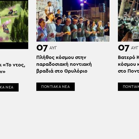
07
07
ΑΥΓ
ΑΥΓ
Πλήθος κόσμου στην
Βατερό 
παραδοσιακή ποντιακή
κόσμου κ
 «Το ντος,
βραδιά στο Θρυλόριο
στο Ποντ
ων»
ΠΟΝΤΙΑΚΑ ΝΕΑ
ΠΟΝΤΙΑ
ΚΑ ΝΕΑ