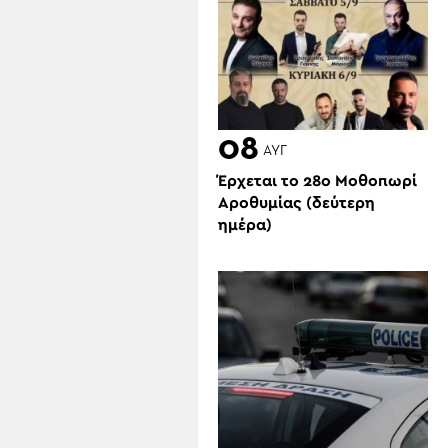
08
ΑΥΓ
Έρχεται το 28ο Μοθοπωρί
Αροθυμίας (δεύτερη
ημέρα)