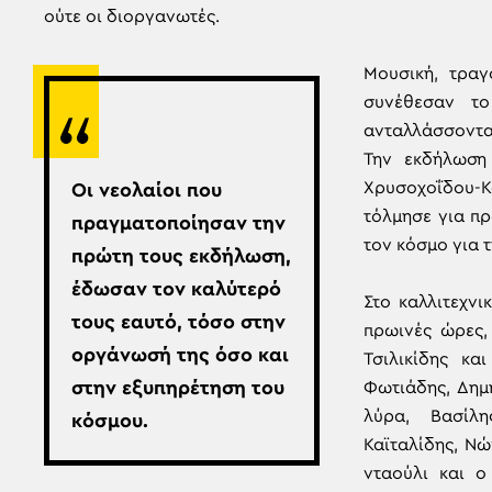
ούτε οι διοργανωτές.
Μουσική, τραγ
συνέθεσαν το
ανταλλάσσοντα
Την εκδήλωση
Χρυσοχοΐδου-Κα
Οι νεολαίοι που
τόλμησε για π
πραγματοποίησαν την
τον κόσμο για 
πρώτη τους εκδήλωση,
έδωσαν τον καλύτερό
Στο καλλιτεχνι
τους εαυτό, τόσο στην
πρωινές ώρες,
οργάνωσή της όσο και
Τσιλικίδης κ
στην εξυπηρέτηση του
Φωτιάδης, Δημ
λύρα, Βασίλ
κόσμου.
Καϊταλίδης, Ν
νταούλι και ο