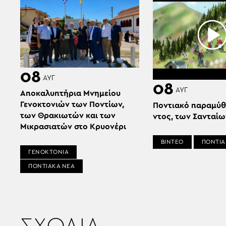
08
ΑΥΓ
08
ΑΥΓ
Αποκαλυπτήρια Μνημείου
Γενοκτονιών των Ποντίων,
Ποντιακό παραμύθι
των Θρακιωτών και των
ντος, των Σανταί
Μικρασιατών στο Κρυονέρι
ΒΙΝΤΕΟ
ΠΟΝΤΙΑ
ΓΕΝΟΚΤΟΝΙΑ
ΠΟΝΤΙΑΚΑ ΝΕΑ