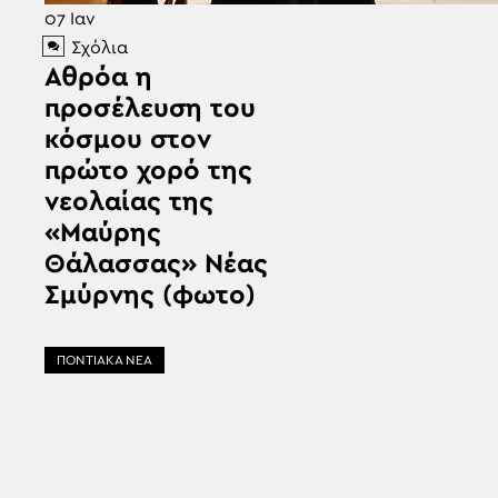
07
Ιαν
Σχόλια
Αθρόα η
προσέλευση του
κόσμου στον
πρώτο χορό της
νεολαίας της
«Μαύρης
Θάλασσας» Νέας
Σμύρνης (φωτο)
ΠΟΝΤΙΑΚΑ ΝΕΑ