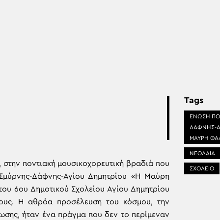
Tags
ΕΝΩΣΗ ΠΟ
ΔΑΦΝΗΣ-Α
ΜΑΥΡΗ ΘΑ
ΝΕΟΛΑΙΑ
, στην ποντιακή μουσικοχορευτική βραδιά που
ΣΧΟΛΕΙΟ
Σμύρνης-Δάφνης-Αγίου Δημητρίου «Η Μαύρη
του 6ου Δημοτικού Σχολείου Αγίου Δημητρίου
ους. Η αθρόα προσέλευση του κόσμου, την
σης, ήταν ένα πράγμα που δεν το περίμεναν