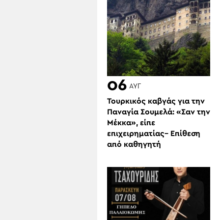
06
ΑΥΓ
Τουρκικός καβγάς για την
Παναγία Σουμελά: «Σαν την
Μέκκα», είπε
επιχειρηματίας– Επίθεση
από καθηγητή