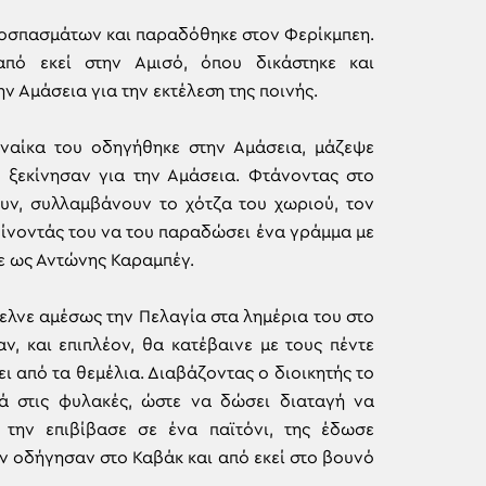
αποσπασμάτων και παραδόθηκε στον Φερίκμπεη.
πό εκεί στην Αμισό, όπου δικάστηκε και
ν Αμάσεια για την εκτέλεση της ποινής.
ναίκα του οδηγήθηκε στην Αμάσεια, μάζεψε
ι ξεκίνησαν για την Αμάσεια. Φτάνοντας στο
ουν, συλλαμβάνουν το χότζα του χωριού, τον
 δίνοντάς του να του παραδώσει ένα γράμμα με
ε ως Αντώνης Καραμπέγ.
τελνε αμέσως την Πελαγία στα λημέρια του στο
ν, και επιπλέον, θα κατέβαινε με τους πέντε
ει από τα θεμέλια. Διαβάζοντας ο διοικητής το
ά στις φυλακές, ώστε να δώσει διαταγή να
 την επιβίβασε σε ένα παϊτόνι, της έδωσε
ν οδήγησαν στο Καβάκ και από εκεί στο βουνό