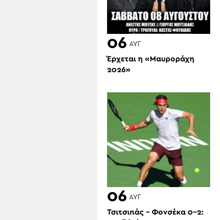
06
ΑΥΓ
Έρχεται η «Μαυροράχη
2026»
06
ΑΥΓ
Τσιτσιπάς – Φονσέκα 0-2: