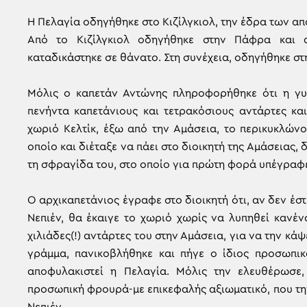
Η Πελαγία οδηγήθηκε στο Κιζίλγκιολ, την έδρα των 
Από το Κιζίλγκιολ οδηγήθηκε στην Πάφρα και α
καταδικάστηκε σε θάνατο. Στη συνέχεια, οδηγήθηκε στη
Μόλις ο καπετάν Αντώνης πληροφορήθηκε ότι η γυ
πενήντα καπετάνιους και τετρακόσιους αντάρτες κα
χωριό Κελτίκ, έξω από την Αμάσεια, το περικυκλών
οποίο και διέταξε να πάει στο διοικητή της Αμάσειας,
τη σφραγίδα του, στο οποίο για πρώτη φορά υπέγραφ
Ο αρχικαπετάνιος έγραφε στο διοικητή ότι, αν δεν έσ
Νεπιέν, θα έκαιγε το χωριό χωρίς να λυπηθεί κανένα
χιλιάδες(!) αντάρτες του στην Αμάσεια, για να την κάψ
γράμμα, πανικοβλήθηκε και πήγε ο ίδιος προσωπικ
αποφυλακιστεί η Πελαγία. Μόλις την ελευθέρωσε,
προσωπική φρουρά-με επικεφαλής αξιωματικό, που τη