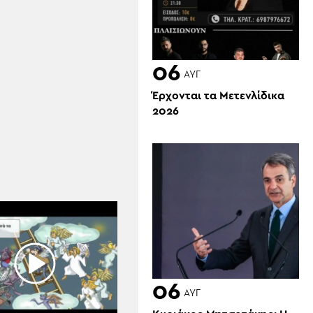
06
ΑΥΓ
Έρχονται τα Μετενλίδικα
2026
06
ΑΥΓ