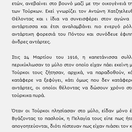
ετών, ανεβαίνει στο βουνό μαζί με την οικογένειά 
των Τούρκων. Εκεί γνωρίζει τον Αντώνη Χατζηελευθ
Θέλοντας και ι ίδια να συνεισφέρει στον αγώνα κ
αντάρτισσα και έτσι αναλαμβάνει πιο ενεργό ρό
αντάρτικη φορεσιά του Πόντου και συνόδευε έφιππ
άνδρες αντάρτες.
Στις 24 Μαρτίου του 1916, η καπετάνισσα συλλ
περικύκλωσαν το μύλο στον οποίο είχαν πάει εκείνη 
Τούρκοι τους ζήτησαν, αρχικά, να παραδοθούν, 
κατάφερε να ξεφύγει, κάτι όμως που δεν κατάφερα
αντάρτες, οι οποίοι θέλοντας να δώσουν χρόνο στ
τούρκικα πυρά.
Όταν οι Τούρκοι πλησίασαν στο μύλο, είδαν μόνο 
Βγάζοντας το πασλούκ, η Πελαγία τους είπε πως ήτ
απογοητεύονται, διότι πίστευαν πως είχαν πιάσει τον 