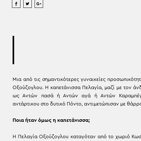
Μια από τις σημαντικότερες γυναικείες προσωπικότη
Οξούζογλου. Η καπετάνισσα Πελαγία, μαζί με τον άν
ως Αντών πασά ή Αντών αγά ή Αντών Καραμπέγ,
αντάρτικου στο δυτικό Πόντο, αντιμετώπισαν με θάρρο
Ποια ήταν όμως η καπετάνισσα;
Η Πελαγία Οξούζογλου καταγόταν από το χωριό Κωστ