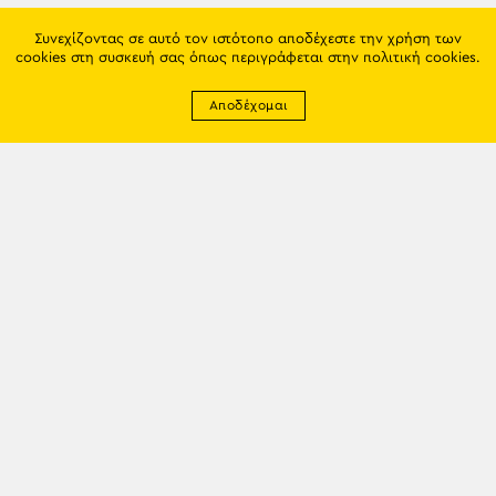
Συνεχίζοντας σε αυτό τον ιστότοπο αποδέχεστε την χρήση των
cookies στη συσκευή σας όπως περιγράφεται στην
πολιτική cookies
.
Αποδέχομαι
Newsletter
EMAIL: info@trapezounta.gr
TRAPEZOUNTA © 2017 | Made by VGwebthings