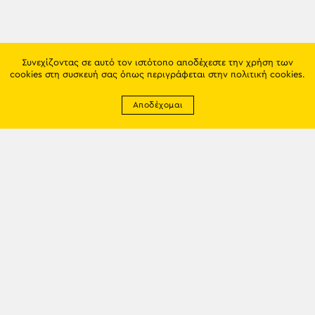
Συνεχίζοντας σε αυτό τον ιστότοπο αποδέχεστε την χρήση των
cookies στη συσκευή σας όπως περιγράφεται στην
πολιτική cookies
.
Αποδέχομαι
Newsletter
EMAIL: info@trapezounta.gr
TRAPEZOUNTA © 2017 | Made by VGwebthings