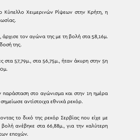
το Κύπελλο Χειμερινών Ρίψεων στην Κρήτη, η
κωσίας.
, άρχισε τον αγώνα της με τη βολή στα 58,16μ.
ίδοσή της.
στα 57,79μ., στα 56,75μ., ήταν άκυρη στην 5η
0μ.
ν παράσταση στο αγώνισμα και στην 1η ημέρα
σημείωσε αντίστοιχα εθνικά ρεκόρ.
οντας το δικό της ρεκόρ Σερβίας που είχε με
η βολή ανέβηκε στα 66,88μ., για την καλύτερη
 των εποχών.