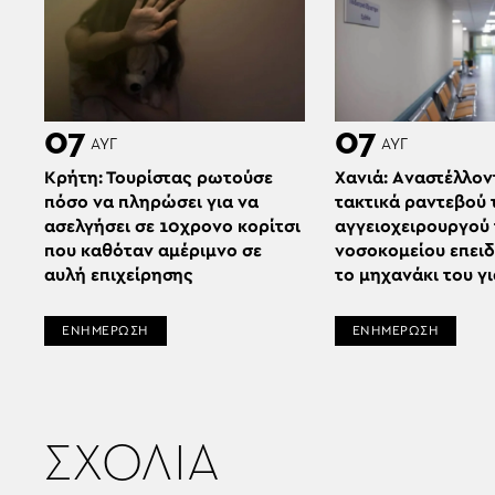
07
07
ΑΥΓ
ΑΥΓ
Κρήτη: Τουρίστας ρωτούσε
Χανιά: Aναστέλλον
πόσο να πληρώσει για να
τακτικά ραντεβού 
ασελγήσει σε 10χρονο κορίτσι
αγγειοχειρουργού
που καθόταν αμέριμνο σε
νοσοκομείου επει
αυλή επιχείρησης
το μηχανάκι του γ
ΕΝΗΜΕΡΩΣΗ
ΕΝΗΜΕΡΩΣΗ
ΣΧΟΛΙΑ