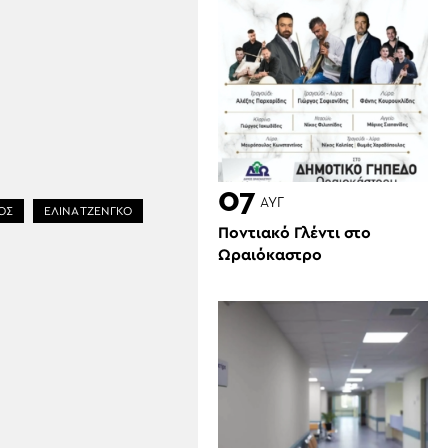
07
ΑΥΓ
ΟΣ
ΕΛΊΝΑ ΤΖΈΝΓΚΟ
Ποντιακό Γλέντι στο
Ωραιόκαστρο