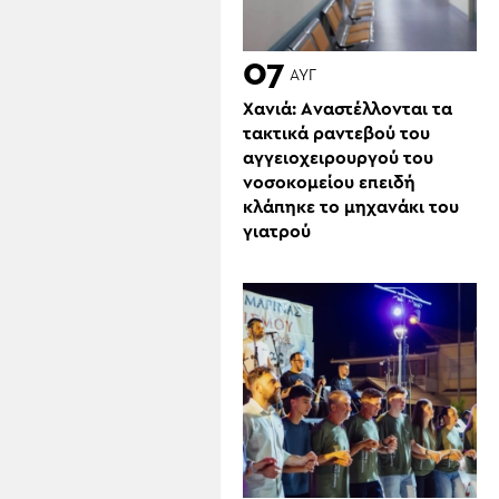
07
ΑΥΓ
Χανιά: Aναστέλλονται τα
τακτικά ραντεβού του
αγγειοχειρουργού του
νοσοκομείου επειδή
κλάπηκε το μηχανάκι του
γιατρού