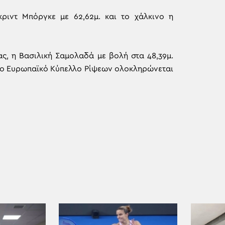
κριντ Μπόργκε με 62,62μ. και το χάλκινο η
ας, η Βασιλική Σαμολαδά με βολή στα 48,39μ.
 Το Ευρωπαϊκό Κύπελλο Ρίψεων ολοκληρώνεται