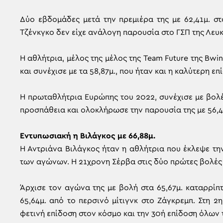
Δύο εβδομάδες μετά την πρεμιέρα της με 62,41μ. σ
Τζένκγκο δεν είχε ανάλογη παρουσία στο ΓΣΠ της Λευ
Η αθλήτρια, μέλος της μέλος της Team Future της Bwin
και συνέχισε με τα 58,87μ., που ήταν και η καλύτερη επ
Η πρωταθλήτρια Ευρώπης του 2022, συνέχισε με βολές 
προσπάθεια και ολοκλήρωσε την παρουσία της με 56,4
Εντυπωσιακή η Βιλάγκος με 66,88μ.
Η Αντριάνα Βιλάγκος ήταν η αθλήτρια που έκλεψε τη
των αγώνων. Η 21χρονη Σέρβα στις δύο πρώτες βολές 
Άρχισε τον αγώνα της με βολή στα 65,67μ. καταρρίπτ
65,64μ. από το περσινό μίτιγνκ στο Ζάγκρεμπ. Στη 2
φετινή επίδοση στον κόσμο και την 30ή επίδοση όλων