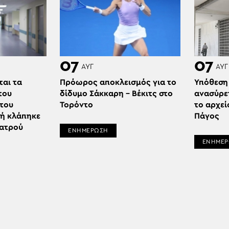
07
07
ΑΥΓ
ΑΥΓ
ται τα
Πρόωρος αποκλεισμός για το
Υπόθεση
του
δίδυμο Σάκκαρη – Βέκιτς στο
ανασύρε
 του
Τορόντο
το αρχεί
δή κλάπηκε
Πάγος
ιατρού
ΕΝΗΜΕΡΩΣΗ
ΕΝΗΜΕ