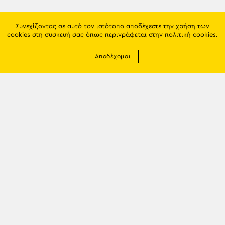
Συνεχίζοντας σε αυτό τον ιστότοπο αποδέχεστε την χρήση των
cookies στη συσκευή σας όπως περιγράφεται στην
πολιτική cookies
.
Αποδέχομαι
Newsletter
EMAIL: info@trapezounta.gr
TRAPEZOUNTA © 2017 | Made by VGwebthings