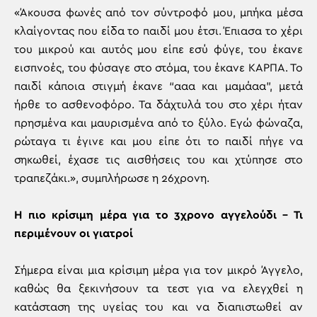
«Άκουσα φωνές από τον σύντροφό μου, μπήκα μέσα
κλαίγοντας που είδα το παιδί μου έτσι. Έπιασα το χέρι
του μικρού και αυτός μου είπε εσύ φύγε, του έκανε
εισπνοές, του φύσαγε στο στόμα, του έκανε ΚΑΡΠΑ. Το
παιδί κάποια στιγμή έκανε “ααα και μαμάαα”, μετά
ήρθε το ασθενοφόρο. Τα δάχτυλά του στο χέρι ήταν
πρησμένα και μαυρισμένα από το ξύλο. Εγώ φώναζα,
ρώταγα τι έγινε και μου είπε ότι το παιδί πήγε να
σηκωθεί, έχασε τις αισθήσεις του και χτύπησε στο
τραπεζάκι.», συμπλήρωσε η 26χρονη.
Η πιο κρίσιμη μέρα για το 3χρονο αγγελούδι – Τι
περιμένουν οι γιατροί
Σήμερα είναι μια κρίσιμη μέρα για τον μικρό Άγγελο,
καθώς θα ξεκινήσουν τα τεστ για να ελεγχθεί η
κατάσταση της υγείας του και να διαπιστωθεί αν