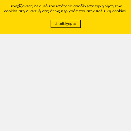
Συνεχίζοντας σε αυτό τον ιστότοπο αποδέχεστε την χρήση των
cookies στη συσκευή σας όπως περιγράφεται στην
πολιτική cookies
.
Αποδέχομαι
Newsletter
EMAIL: info@trapezounta.gr
TRAPEZOUNTA © 2017 | Made by VGwebthings