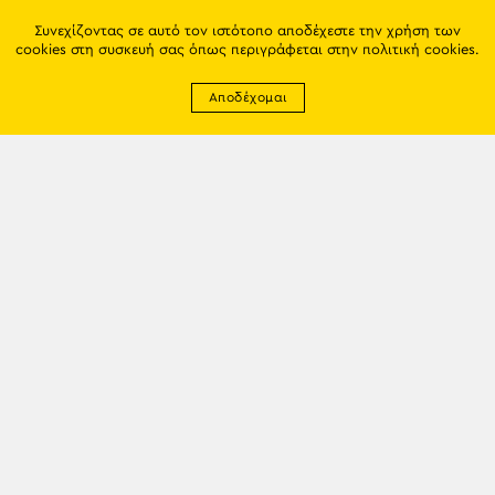
Συνεχίζοντας σε αυτό τον ιστότοπο αποδέχεστε την χρήση των
cookies στη συσκευή σας όπως περιγράφεται στην
πολιτική cookies
.
Αποδέχομαι
Newsletter
EMAIL: info@trapezounta.gr
TRAPEZOUNTA © 2017 | Made by VGwebthings