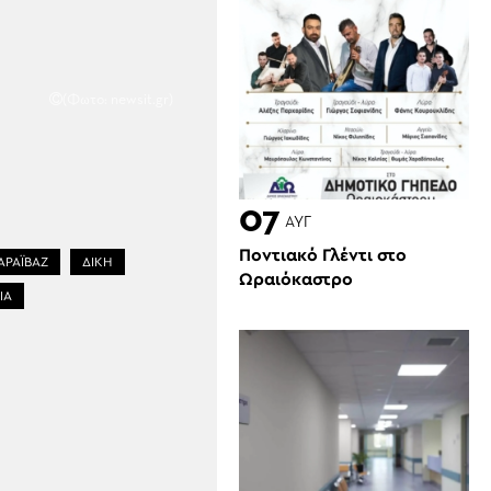
(Φωτο: newsit.gr)
07
ΑΥΓ
Ποντιακό Γλέντι στο
ΑΡΑΪΒΆΖ
ΔΙΚΗ
Ωραιόκαστρο
ΙΑ