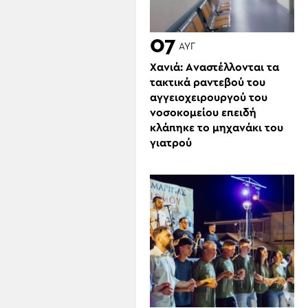
07
ΑΥΓ
Χανιά: Aναστέλλονται τα
τακτικά ραντεβού του
αγγειοχειρουργού του
νοσοκομείου επειδή
κλάπηκε το μηχανάκι του
γιατρού