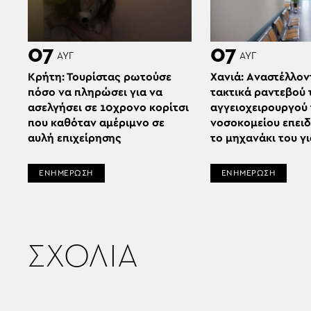
07
07
ΑΥΓ
ΑΥΓ
Κρήτη: Τουρίστας ρωτούσε
Χανιά: Aναστέλλον
πόσο να πληρώσει για να
τακτικά ραντεβού 
ασελγήσει σε 10χρονο κορίτσι
αγγειοχειρουργού
που καθόταν αμέριμνο σε
νοσοκομείου επει
αυλή επιχείρησης
το μηχανάκι του γ
ΕΝΗΜΕΡΩΣΗ
ΕΝΗΜΕΡΩΣΗ
ΣΧΟΛΙΑ