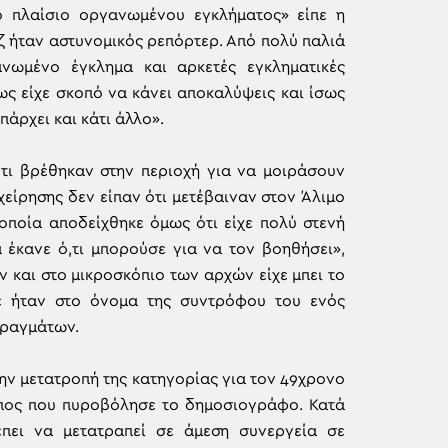
ο πλαίσιο οργανωμένου εγκλήματος» είπε η
ζ ήταν αστυνομικός ρεπόρτερ. Από πολύ παλιά
νωμένο έγκλημα και αρκετές εγκληματικές
ως είχε σκοπό να κάνει αποκαλύψεις και ίσως
πάρχει και κάτι άλλο».
ι βρέθηκαν στην περιοχή για να μοιράσουν
χείρησης δεν είπαν ότι μετέβαιναν στον Άλιμο
η οποία αποδείχθηκε όμως ότι είχε πολύ στενή
 έκανε ό,τι μπορούσε για να τον βοηθήσει»,
ν και στο μικροσκόπιο των αρχών είχε μπει το
κε ήταν στο όνομα της συντρόφου του ενός
πραγμάτων.
την μετατροπή της κατηγορίας για τον 49χρονο
πος που πυροβόλησε το δημοσιογράφο. Κατά
πει να μετατραπεί σε άμεση συνεργεία σε