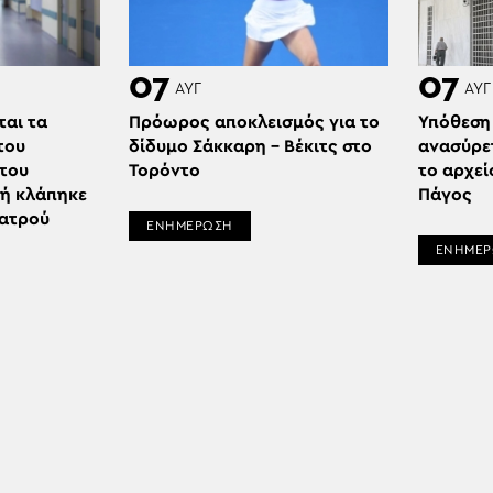
07
07
ΑΥΓ
ΑΥΓ
ται τα
Πρόωρος αποκλεισμός για το
Υπόθεση
του
δίδυμο Σάκκαρη – Βέκιτς στο
ανασύρε
 του
Τορόντο
το αρχεί
δή κλάπηκε
Πάγος
ιατρού
ΕΝΗΜΕΡΩΣΗ
ΕΝΗΜΕ