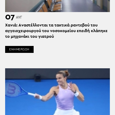
07
ΑΥΓ
Χανιά: Aναστέλλονται τα τακτικά ραντεβού του
αγγειοχειρουργού του νοσοκομείου επειδή κλάπηκε
το μηχανάκι του γιατρού
ΕΝΗΜΕΡΩΣΗ