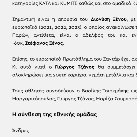
κατηγορίες ΚΑΤΑ και KUMITE καθώς και στο ομαδικό K
Σημαντική είναι η απουσία του
Διονύση Ξένου
, μ
ευρωπαϊκά (2021, 2022, 2023), ο οποίος ανακοίνωσε
Παρών, αντίθετα, είναι ο αδελφός του και ε
-60κ,
Στέφανος Ξένος
.
Επίσης, το ευρωπαϊκό Πρωτάθλημα του Ζαντάρ έχει ακό
Κι αυτό γιατί ο
Γιώργος Τζάνος
θα συμμετάσχει
ολοκληρώσει μια 20ετή καριέρα, γεμάτη μετάλλια και δ
Τους αθλητές συνοδεύουν ο Βασίλης Τσιακμάκης ως
Μαργαριτόπουλος, Γιώργος Τζάνος, Μαρίζα Σουμπασάκ
Η σύνθεση της εθνικής ομάδας
Άνδρες