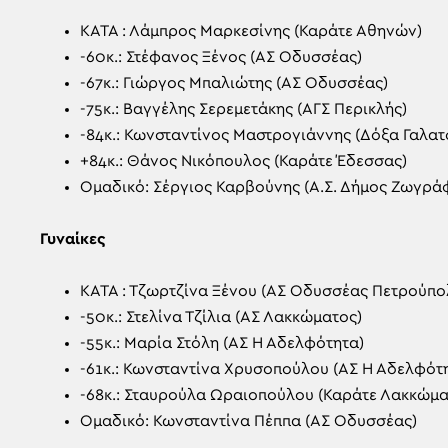
ΚΑΤΑ : Λάμπρος Μαρκεσίνης (Καράτε Αθηνών)
-60κ.: Στέφανος Ξένος (ΑΣ Οδυσσέας)
-67κ.: Γιώργος Μπαλιώτης (ΑΣ Οδυσσέας)
-75κ.: Βαγγέλης Σερεμετάκης (ΑΓΣ Περικλής)
-84κ.: Κωνσταντίνος Μαστρογιάννης (Δόξα Γαλατ
+84κ.: Θάνος Νικόπουλος (Καράτε Έδεσσας)
Ομαδικό: Σέργιος Καρβούνης (Α.Σ. Δήμος Ζωγράφ
Γυναίκες
ΚΑΤΑ : Τζωρτζίνα Ξένου (ΑΣ Οδυσσέας Πετρούπο
-50κ.: Στελίνα Τζίλια (ΑΣ Λακκώματος)
-55κ.: Μαρία Στόλη (ΑΣ Η Αδελφότητα)
-61κ.: Κωνσταντίνα Χρυσοπούλου (ΑΣ Η Αδελφότ
-68κ.: Σταυρούλα Ωραιοπούλου (Καράτε Λακκώμα
Ομαδικό: Κωνσταντίνα Πέππα (ΑΣ Οδυσσέας)