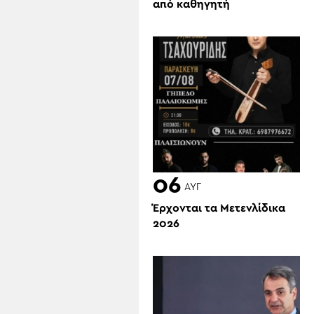
από καθηγητή
06
ΑΥΓ
Έρχονται τα Μετενλίδικα
2026