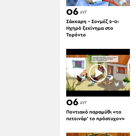
06
ΑΥΓ
Σάκκαρη – Σονμέζ 2-0:
Ηχηρό ξεκίνημα στο
Τορόντο
06
ΑΥΓ
Ποντιακό παραμύθι «το
πετεινάρ’ το πρόστυχον»