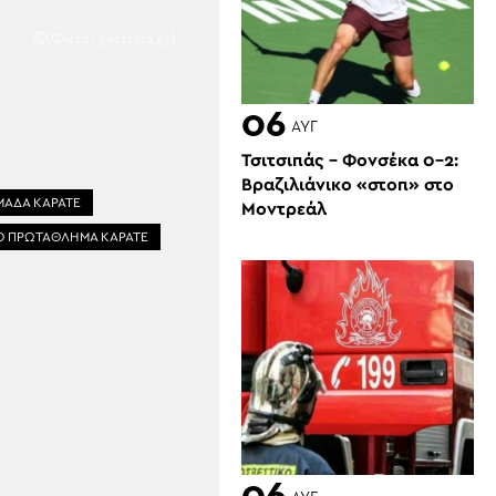
(Φώτο : gazzetta.gr)
06
ΑΥΓ
Τσιτσιπάς – Φονσέκα 0-2:
Βραζιλιάνικο «στοπ» στο
ΜΑΔΑ ΚΑΡΑΤΕ
Μοντρεάλ
Ο ΠΡΩΤΑΘΛΗΜΑ ΚΑΡΑΤΕ