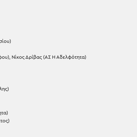
σίου)
ου), Νίκος Δρίβας (ΑΣ Η Αδελφότητα)
λης)
ητα)
τος)