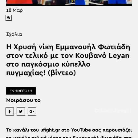
18
Μαρ
Σχόλια
Η Χρυσή νίκη Εμμανουήλ Φωτιάδη
στον τελικό με τον Κουβανό Leyan
στο παγκόσμιο κύπελλο
πυγμαχίας! (βίντεο)
ΕΝΗΜΕΡΩΣΗ
Μοιράσου το
(Φώτο : ufight.gr)
Το κανάλι του ufight.gr στο YouTube σας παρουσιάζει