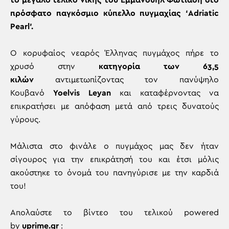
το μεγάλο τελικό νίκης του Εμμανουήλ Φωτιάδη στο
πρόσφατο παγκόσμιο κύπελλο πυγμαχίας ‘Adriatic
Pearl’.
Ο κορυφαίος νεαρός Έλληνας πυγμάχος πήρε το
χρυσό στην
κατηγορία των 63,5
κιλών
αντιμετωπίζοντας τον πανύψηλο
Κουβανό
Yoelvis Leyan
και καταφέρνοντας να
επικρατήσει με απόφαση μετά από τρεις δυνατούς
γύρους.
Μάλιστα στο φινάλε ο πυγμάχος μας δεν ήταν
σίγουρος για την επικράτησή του και έτσι μόλις
ακούστηκε το όνομά του πανηγύρισε με την καρδιά
του!
Απολαύστε το βίντεο του τελικού powered
by
uprime.gr
: