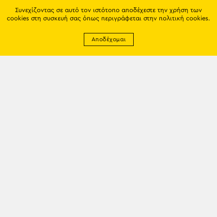
Συνεχίζοντας σε αυτό τον ιστότοπο αποδέχεστε την χρήση των
cookies στη συσκευή σας όπως περιγράφεται στην
πολιτική cookies
.
Αποδέχομαι
Newsletter
EMAIL: info@trapezounta.gr
TRAPEZOUNTA © 2017 | Made by VGwebthings