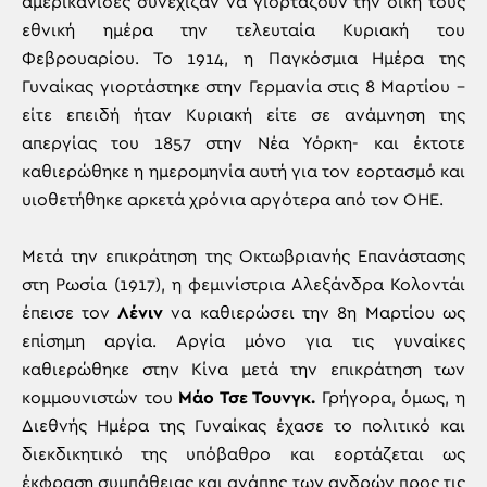
αμερικανίδες συνέχιζαν να γιορτάζουν την δική τους
εθνική ημέρα την τελευταία Κυριακή του
Φεβρουαρίου. Το 1914, η Παγκόσμια Ημέρα της
Γυναίκας γιορτάστηκε στην Γερμανία στις 8 Μαρτίου –
είτε επειδή ήταν Κυριακή είτε σε ανάμνηση της
απεργίας του 1857 στην Νέα Υόρκη- και έκτοτε
καθιερώθηκε η ημερομηνία αυτή για τον εορτασμό και
υιοθετήθηκε αρκετά χρόνια αργότερα από τον ΟΗΕ.
Μετά την επικράτηση της Οκτωβριανής Επανάστασης
στη Ρωσία (1917), η φεμινίστρια Αλεξάνδρα Κολοντάι
έπεισε τον
Λένιν
να καθιερώσει την 8η Μαρτίου ως
επίσημη αργία. Αργία μόνο για τις γυναίκες
καθιερώθηκε στην Κίνα μετά την επικράτηση των
κομμουνιστών του
Μάο Τσε Τουνγκ.
Γρήγορα, όμως, η
Διεθνής Ημέρα της Γυναίκας έχασε το πολιτικό και
διεκδικητικό της υπόβαθρο και εορτάζεται ως
έκφραση συμπάθειας και αγάπης των ανδρών προς τις