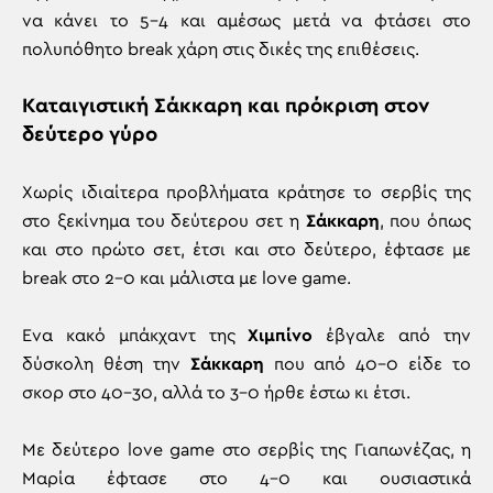
να κάνει το 5-4 και αμέσως μετά να φτάσει στο
πολυπόθητο break χάρη στις δικές της επιθέσεις.
Καταιγιστική Σάκκαρη και πρόκριση στον
δεύτερο γύρο
Χωρίς ιδιαίτερα προβλήματα κράτησε το σερβίς της
στο ξεκίνημα του δεύτερου σετ η
Σάκκαρη
, που όπως
και στο πρώτο σετ, έτσι και στο δεύτερο, έφτασε με
break στο 2-0 και μάλιστα με love game.
Ενα κακό μπάκχαντ της
Χιμπίνο
έβγαλε από την
δύσκολη θέση την
Σάκκαρη
που από 40-0 είδε το
σκορ στο 40-30, αλλά το 3-0 ήρθε έστω κι έτσι.
Με δεύτερο love game στο σερβίς της Γιαπωνέζας, η
Μαρία έφτασε στο 4-0 και ουσιαστικά