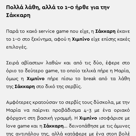
Πολλά λάθη, αλλά το 1-0 ήρθε για την
Σάκκαρη
Παρά το κακό service game που είχε, η
Σάκκαρη
έκανε
το 1-0 στο ξεκίνημα, αφού η
Χιμπίνο
είχε επίσης κακές
επιλογές.
Σειρά αβίαστων λαθών και από τις δύο, έφερε στο
όριο το δεύτερο game, το οποίο τελικά πήρε η Μαρία,
όμως η
Χιμπίνο
πήρε πίσω το break από τα λάθη
της
Σάκκαρη
στο δικό της σερβίς.
Αμφότερες κρατούσαν το σερβίς τους δύσκολα, με την
Μαρία να παίρνει προβάδισμα 4-3 με ένα οριακό
φόρχαντ στη βασική γραμμή. Η
Χιμπίνο
ισοφάρισε με
love game και η
Σάκκαρη
… δεινοπάθησε με τις άμυνες
της αντιπάλου της, αλλά κατάφερε με ένα στοπ βολέ