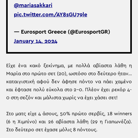
@mariasakkari
pic.twitter.com/AY8sGU79le
— Eurosport Greece (@EurosportGR)
January 14, 2024
Είχε ένα κακό ξεκίνημα, με πολλά αβίαστα λάθη η
Μαρία στο πρώτο σετ (20), ωστόσο στο δεύτερο ήταν…
καταιγιστική αφού δεν άφησε πόντο να πάει χαμένο
και έφτασε πολύ εύκολα στο 2-0. Πλέον έχει ρεκόρ 4-
0 στη σεζόν και μάλιστα χωρίς να έχει χάσει σετ!
Στο ματς είχε 4 άσους, 50% πρώτο σερβίς, 18 winners
(6 η Χιμπίνο) και 26 αβίαστα λάθη (29 η Γιαπωνέζα).
Στο δεύτερο σετ έχασε μόλις 8 πόντους.