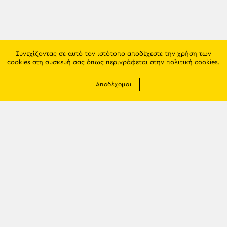
Συνεχίζοντας σε αυτό τον ιστότοπο αποδέχεστε την χρήση των
cookies στη συσκευή σας όπως περιγράφεται στην
πολιτική cookies
.
Αποδέχομαι
Newsletter
EMAIL: info@trapezounta.gr
TRAPEZOUNTA © 2017 | Made by VGwebthings