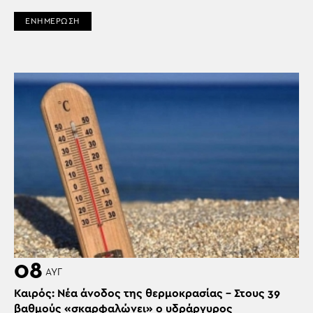
ΕΝΗΜΕΡΩΣΗ
08
ΑΥΓ
Καιρός: Νέα άνοδος της θερμοκρασίας – Στους 39
βαθμούς «σκαρφαλώνει» ο υδράργυρος