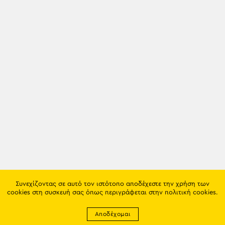
Συνεχίζοντας σε αυτό τον ιστότοπο αποδέχεστε την χρήση των
cookies στη συσκευή σας όπως περιγράφεται στην
πολιτική cookies
.
Αποδέχομαι