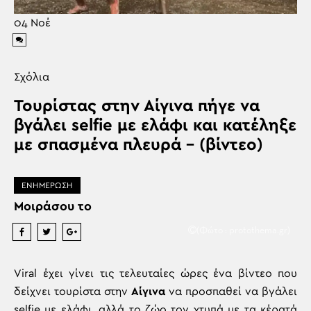
04
Νοέ
Σχόλια
Τουρίστας στην Αίγινα πήγε να
βγάλει selfie με ελάφι και κατέληξε
με σπασμένα πλευρά – (βίντεο)
ΕΝΗΜΕΡΩΣΗ
Μοιράσου το
(Φώτο : protothema.gr)
Viral έχει γίνει τις τελευταίες ώρες ένα βίντεο που
δείχνει τουρίστα στην
Αίγινα
να προσπαθεί να βγάλει
selfie με ελάφι, αλλά το ζώο τον χτυπά με τα κέρατά