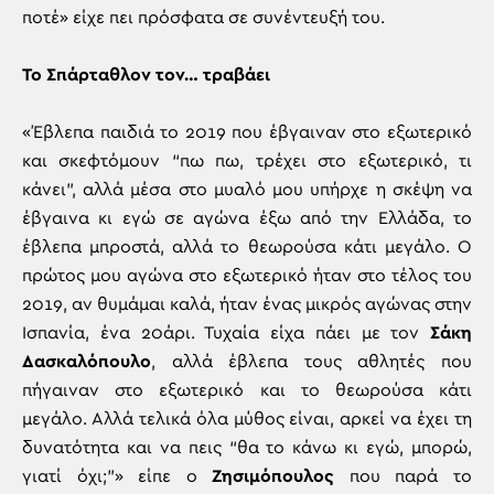
ποτέ» είχε πει πρόσφατα σε συνέντευξή του.
Το Σπάρταθλον τον… τραβάει
«Έβλεπα παιδιά το 2019 που έβγαιναν στο εξωτερικό
και σκεφτόμουν “πω πω, τρέχει στο εξωτερικό, τι
κάνει”, αλλά μέσα στο μυαλό μου υπήρχε η σκέψη να
έβγαινα κι εγώ σε αγώνα έξω από την Ελλάδα, το
έβλεπα μπροστά, αλλά το θεωρούσα κάτι μεγάλο. Ο
πρώτος μου αγώνα στο εξωτερικό ήταν στο τέλος του
2019, αν θυμάμαι καλά, ήταν ένας μικρός αγώνας στην
Ισπανία, ένα 20άρι. Τυχαία είχα πάει με τον
Σάκη
Δασκαλόπουλο
, αλλά έβλεπα τους αθλητές που
πήγαιναν στο εξωτερικό και το θεωρούσα κάτι
μεγάλο. Αλλά τελικά όλα μύθος είναι, αρκεί να έχει τη
δυνατότητα και να πεις “θα το κάνω κι εγώ, μπορώ,
γιατί όχι;”» είπε ο
Ζησιμόπουλος
που παρά το