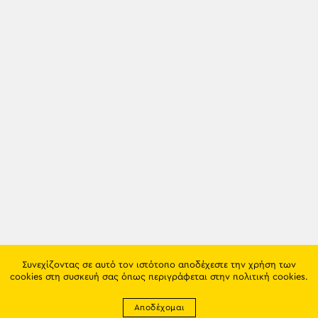
Συνεχίζοντας σε αυτό τον ιστότοπο αποδέχεστε την χρήση των
cookies στη συσκευή σας όπως περιγράφεται στην
πολιτική cookies
.
Αποδέχομαι