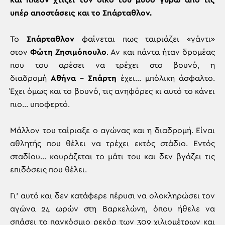
και πλέον χτίζει τον δικό του μύθο γύρω από τις
υπέρ αποστάσεις και το Σπάρταθλον.
Το
Σπάρταθλον
φαίνεται πως ταιριάζει «γάντι»
στον
Φώτη Ζησιμόπουλο
. Αν και πάντα ήταν δρομέας
που του αρέσει να τρέχει στο βουνό, η
διαδρομή
Αθήνα – Σπάρτη
έχει… μπόλικη άσφαλτο.
Έχει όμως και το βουνό, τις ανηφόρες κι αυτό το κάνει
πιο… υποφερτό.
Μάλλον του ταίριαξε ο αγώνας και η διαδρομή. Είναι
αθλητής που θέλει να τρέχει εκτός στάδιο. Εντός
σταδίου… κουράζεται το μάτι του και δεν βγάζει τις
επιδόσεις που θέλει.
Γι’ αυτό και δεν κατάφερε πέρυσι να ολοκληρώσει τον
αγώνα 24 ωρών στη Βαρκελώνη, όπου ήθελε να
σπάσει το παγκόσμιο ρεκόρ των 309 χιλιομέτρων και