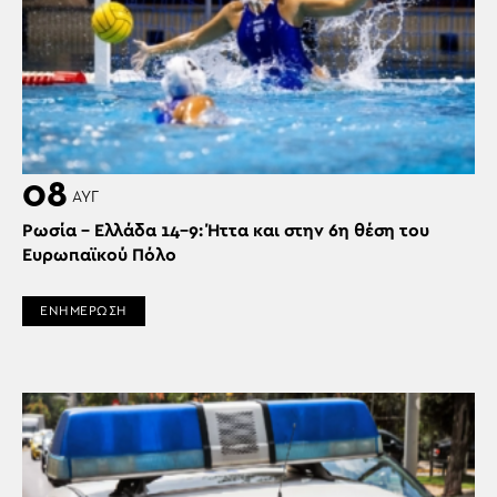
08
ΑΥΓ
Ρωσία – Ελλάδα 14-9: Ήττα και στην 6η θέση του
Ευρωπαϊκού Πόλο
ΕΝΗΜΕΡΩΣΗ