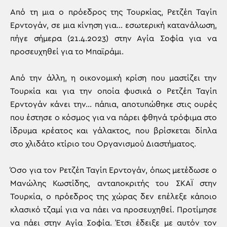
Από τη μια ο πρόεδρος της Τουρκίας, Ρετζέπ Ταγίπ
Ερντογάν, σε μια κίνηση για… εσωτερική κατανάλωση,
πήγε σήμερα (21.4.2023) στην Αγία Σοφία για να
προσευχηθεί για το Μπαϊράμι.
Από την άλλη, η οικονομική κρίση που μαστίζει την
Τουρκία και για την οποία φυσικά ο Ρετζέπ Ταγίπ
Ερντογάν κάνει την… πάπια, αποτυπώθηκε στις ουρές
που έστησε ο κόσμος για να πάρει φθηνά τρόφιμα στο
ίδρυμα κρέατος και γάλακτος, που βρίσκεται δίπλα
στο χλιδάτο κτίριο του Οργανισμού Διαστήματος.
Όσο για τον Ρετζέπ Ταγίπ Ερντογάν, όπως μετέδωσε ο
Μανώλης Κωστίδης, ανταποκριτής του ΣΚΑΪ στην
Τουρκία, ο πρόεδρος της χώρας δεν επέλεξε κάποιο
κλασικό τζαμί για να πάει να προσευχηθεί. Προτίμησε
να πάει στην Αγία Σοφία. Έτσι έδειξε με αυτόν τον