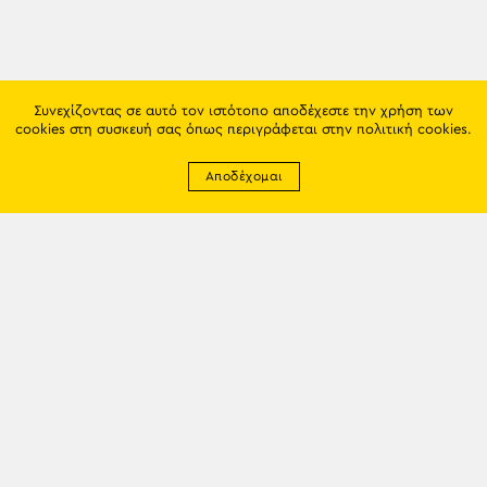
Συνεχίζοντας σε αυτό τον ιστότοπο αποδέχεστε την χρήση των
cookies στη συσκευή σας όπως περιγράφεται στην
πολιτική cookies
.
Αποδέχομαι
Newsletter
EMAIL: info@trapezounta.gr
TRAPEZOUNTA © 2017 | Made by VGwebthings