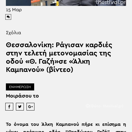
15
Μαρ
Σχόλια
Θεσσαλονίκη: Ράγισαν καρδιές
στην τελετή μετονομασίας της
οδού «Θ. Γαζή»σε «Άλκη
Καμπανού» (βίντεο)
ΕΝΗΜΕΡΩΣΗ
Μοιράσου το
(Φώτο : thestival.gr)
Το όνομα του Άλκη Καμπανού πήρε κι επίσημα η