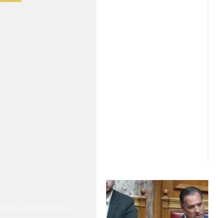
Φώτο : polemikes-tehnes.gr)