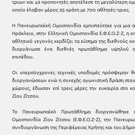
τριων και 49 προπονητές αποτέλεσε τη μεγαλύτερη 
οποίο έλαβαν μέρος 25 κράτη με 700 αθλητές-τριες.
Η Πανευρωπαϊκή Ομοσπονδία εμπιστεύτηκε για μια 
Ηράκλειο, στην Ελληνική Ομοσπονδία Ε.Φ.Ε.Ο.Ζ-Ζ, η
αθλητικό γεγονός κερδίζει τα εύσημα της διεθνούς κ
διοργάνωσε ένα διεθνές πρωτάθλημα υψηλού ορ
επιπέδου.
Οι υπερσύγχρονες τεχνικές υποδομές πρόσφεραν θ
διοργανώσεων ενώ η συνεχής αγωνιστική δράση στου
χώρους, έδωσαν επί τρεις μέρες την ευκαιρία στο κ
Ζίου Ζίτσου.
Το Πανευρωπαϊκό Πρωτάθλημα διοργανώθηκε α
Ομοσπονδία Ζίου Ζίτσου (Ε.Φ.Ε.Ο.Ζ-Ζ), την Πανευρω
συνδιοργάνωση της Περιφέρειας Κρήτης και του Δήμο