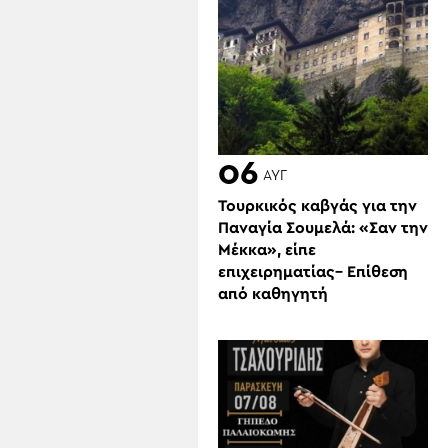
06
ΑΥΓ
Τουρκικός καβγάς για την
Παναγία Σουμελά: «Σαν την
Μέκκα», είπε
επιχειρηματίας– Επίθεση
από καθηγητή