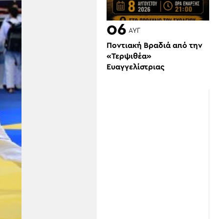
06
ΑΥΓ
Ποντιακή Βραδιά από την
«Τερψιθέα»
Ευαγγελίστριας