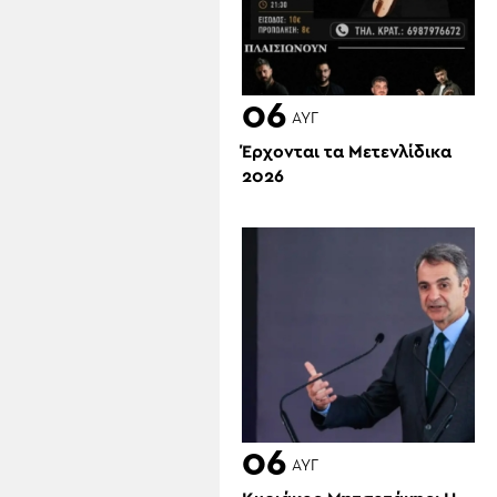
06
ΑΥΓ
Έρχονται τα Μετενλίδικα
2026
06
ΑΥΓ