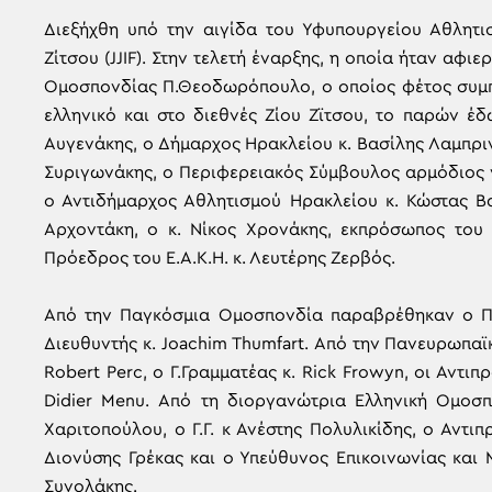
Διεξήχθη υπό την αιγίδα του Υφυπουργείου Αθλητι
Ζίτσου (JJIF). Στην τελετή έναρξης, η οποία ήταν α
Ομοσπονδίας Π.Θεοδωρόπουλο, ο οποίος φέτος συμπλ
ελληνικό και στο διεθνές Ζίου Ζϊτσου, το παρών έ
Αυγενάκης, ο Δήμαρχος Ηρακλείου κ. Βασίλης Λαμπριν
Συριγωνάκης, ο Περιφερειακός Σύμβουλος αρμόδιος γ
ο Αντιδήμαρχος Αθλητισμού Ηρακλείου κ. Κώστας Βα
Αρχοντάκη, ο κ. Νίκος Χρονάκης, εκπρόσωπος του
Πρόεδρος του Ε.Α.Κ.Η. κ. Λευτέρης Ζερβός.
Από την Παγκόσμια Ομοσπονδία παραβρέθηκαν ο Πρ
Διευθυντής κ. Joachim Thumfart. Από την Πανευρωπ
Robert Perc, ο Γ.Γραμματέας κ. Rick Frowyn, οι Αντιπρ
Didier Menu. Από τη διοργανώτρια Ελληνική Ομοσπ
Χαριτοπούλου, ο Γ.Γ. κ Ανέστης Πολυλικίδης, ο Αντι
Διονύσης Γρέκας και ο Υπεύθυνος Επικοινωνίας και 
Συνολάκης.