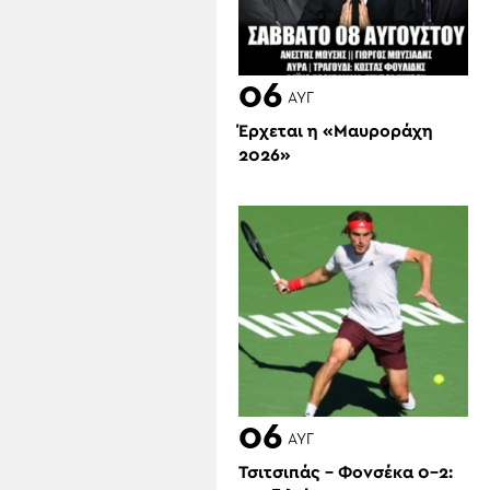
06
ΑΥΓ
Έρχεται η «Μαυροράχη
2026»
06
ΑΥΓ
Τσιτσιπάς – Φονσέκα 0-2: