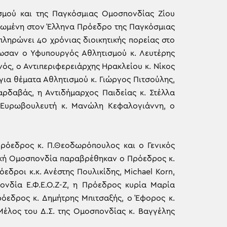
σμού και της Παγκόσμιας Ομοσπονδίας Ζίου
φιερωμένη στον Έλληνα Πρόεδρο της Παγκόσμιας
ηρώνει 40 χρόνιας διοικητικής πορείας στο
δωσαν ο Υφυπουργός Αθλητισμού κ. Λευτέρης
ός, ο Αντιπεριφερειάρχης Ηρακλείου κ. Νίκος
ια θέματα Αθλητισμού κ. Γιώργος Πιτσούλης,
ρδαβάς, η Αντιδήμαρχος Παιδείας κ. Στέλλα
 Ευρωβουλευτή κ. Μανώλη Κεφαλογιάννη, ο
όεδρος κ. Π.Θεοδωρόπουλος και ο Γενικός
αϊκή Ομοσπονδία παραβρέθηκαν ο Πρόεδρος κ.
όεδροι κ.κ. Ανέστης Πουλικίδης, Michael Korn,
ονδία Ε.Φ.Ε.Ο.Ζ-Ζ, η Πρόεδρος κυρία Μαρία
πρόεδρος κ. Δημήτρης Μπιτσαξής, ο Έφορος κ.
Μέλος του Δ.Σ. της Ομοσπονδίας κ. Βαγγέλης