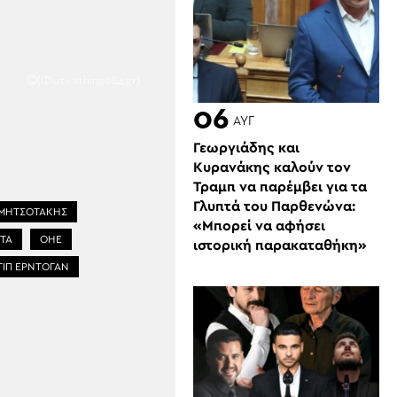
(Φωτ.: athina984.gr)
06
ΑΥΓ
Γεωργιάδης και
Κυρανάκης καλούν τον
Τραμπ να παρέμβει για τα
Γλυπτά του Παρθενώνα:
 ΜΗΤΣΟΤΑΚΗΣ
«Μπορεί να αφήσει
ΤΑ
ΟΗΕ
ιστορική παρακαταθήκη»
ΓΙΠ ΕΡΝΤΟΓΑΝ