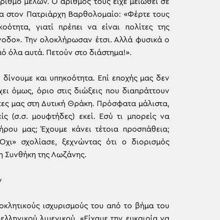
ριθμό μελών. Ο αριθμός τους είχε μειωθεί σε
ίπα στον Πατριάρχη Βαρθολομαίο: «Φέρτε τους
ότητα, γιατί πρέπει να είναι πολίτες της
νοδο». Την ολοκλήρωσαν έτσι. Αλλά φυσικά ο
ό όλα αυτά. Πετούν στο διάστημα!».
, δίνουμε και υπηκοότητα. Επί εποχής μας δεν
ει όμως, όριο στις διώξεις που διαπράττουν
ώτες μας στη Δυτική Θράκη. Πρόσφατα μάλιστα,
ίς (σ.σ. μουφτήδες) εκεί. Εσύ τι μπορείς να
ήρου μας; Έχουμε κάνει τέτοια προσπάθεια;
χι» σχολίασε, ξεχνώντας ότι ο διορισμός
η Συνθήκη της Λωζάνης.
ν
κλητικούς ισχυρισμούς του από το βήμα του
λληνικού λιμενικού. «Είχαμε την ευκαιρία να