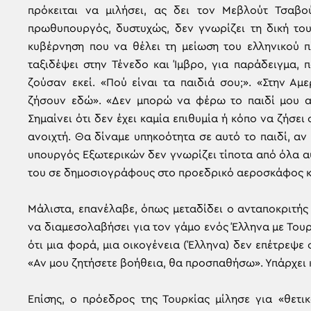
πρόκειται να μιλήσει, ας δει τον Μεβλούτ Τσαβο
πρωθυπουργός, δυστυχώς, δεν γνωρίζει τη δική του
κυβέρνηση που να θέλει τη μείωση του ελληνικού π
ταξιδέψει στην Τένεδο και Ίμβρο, για παράδειγμα,
ζούσαν εκεί. «Πού είναι τα παιδιά σου;». «Στην Αμε
ζήσουν εδώ». «Δεν μπορώ να φέρω το παιδί μου από
Σημαίνει ότι δεν έχει καμία επιθυμία ή κόπο να ζήσει 
ανοιχτή. Θα δίναμε υπηκοότητα σε αυτό το παιδί, αν
υπουργός Εξωτερικών δεν γνωρίζει τίποτα από όλα αυ
του σε δημοσιογράφους στο προεδρικό αεροσκάφος κα
Μάλιστα, επανέλαβε, όπως μεταδίδει ο ανταποκριτής
να διαμεσολαβήσει για τον γάμο ενός Έλληνα με Τουρ
ότι μια φορά, μια οικογένεια (Έλληνα) δεν επέτρεψε 
«Αν μου ζητήσετε βοήθεια, θα προσπαθήσω». Υπάρχει κ
Επίσης, ο πρόεδρος της Τουρκίας μίλησε για «θετι