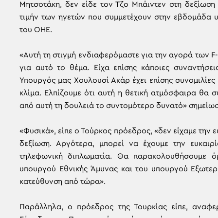
Μητσοτάκη, δεν είδε τον Τζο Μπάιντεν στη δεξίωσ
τιμήν των ηγετών που συμμετέχουν στην εβδομάδα υ
του ΟΗΕ.
«Αυτή τη στιγμή ενδιαφερόμαστε για την αγορά των F-1
για αυτό το θέμα. Είχα επίσης κάποιες συναντήσε
Υπουργός μας Χουλουσί Ακάρ έχει επίσης συνομιλίες 
κλίμα. Ελπίζουμε ότι αυτή η θετική ατμόσφαιρα θα σ
από αυτή τη δουλειά το συντομότερο δυνατό» σημείωσ
«Φυσικά», είπε ο Τούρκος πρόεδρος, «δεν είχαμε την 
δεξίωση. Αργότερα, μπορεί να έχουμε την ευκαιρ
τηλεφωνική διπλωματία. Θα παρακολουθήσουμε όμ
υπουργού Εθνικής Άμυνας και του υπουργού Εξωτερικ
κατεύθυνση από τώρα».
Παράλληλα, ο πρόεδρος της Τουρκίας είπε, αναφε