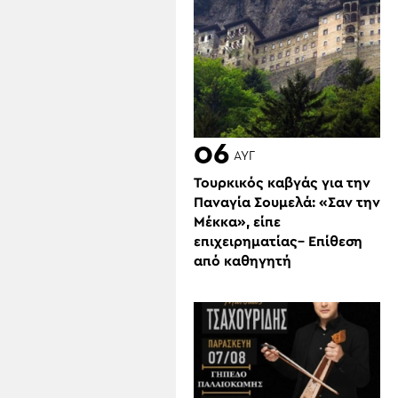
06
ΑΥΓ
Τουρκικός καβγάς για την
Παναγία Σουμελά: «Σαν την
Μέκκα», είπε
επιχειρηματίας– Επίθεση
από καθηγητή