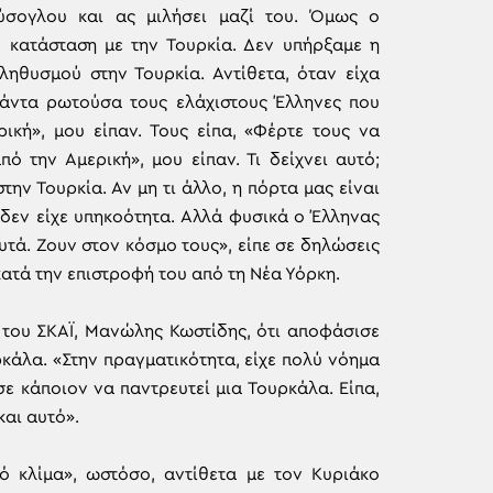
ύσογλου και ας μιλήσει μαζί του. Όμως ο
 κατάσταση με την Τουρκία. Δεν υπήρξαμε η
ληθυσμού στην Τουρκία. Αντίθετα, όταν είχα
 πάντα ρωτούσα τους ελάχιστους Έλληνες που
ρική», μου είπαν. Τους είπα, «Φέρτε τους να
 την Αμερική», μου είπαν. Τι δείχνει αυτό;
στην Τουρκία. Αν μη τι άλλο, η πόρτα μας είναι
 δεν είχε υπηκοότητα. Αλλά φυσικά ο Έλληνας
τά. Ζουν στον κόσμο τους», είπε σε δηλώσεις
τά την επιστροφή του από τη Νέα Υόρκη.
 του ΣΚΑΪ, Μανώλης Κωστίδης, ότι αποφάσισε
κάλα. «Στην πραγματικότητα, είχε πολύ νόημα
σε κάποιον να παντρευτεί μια Τουρκάλα. Είπα,
αι αυτό».
κό κλίμα», ωστόσο, αντίθετα με τον Κυριάκο