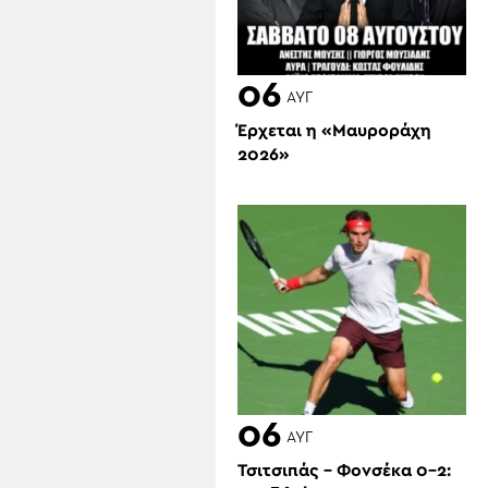
06
ΑΥΓ
Έρχεται η «Μαυροράχη
2026»
06
ΑΥΓ
Τσιτσιπάς – Φονσέκα 0-2: