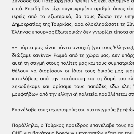
Σύνοδος του Πατριαρχείου πρέπει να έχει ορισμένο α
επτά. Επειδή δεν είχε συγκεκριμένο αριθμό, όπως ε
ιερείς από το εξωτερικό, θα τους δώσω την υπηκο
Δημοκρατίας της Τουρκίας, άρα ολοκληρώσατε τη Σύ
Έλληνας υπουργός Εξωτερικών δεν γνωρίζει τίποτα απ
«Η πόρτα μας είναι πάντα ανοιχτή (για τους Έλληνες)
διώξαμε κανέναν Ρωμιό από τη χώρα μας. Δεν υπάρχ
αυτή τη στιγμή στους πολίτες μας και τους συμπατρι
θέλουν να διορίσουν οι ίδιοι τους δικούς μας ιερε
καταλάβεις από την κατάσταση και τη δομή του κλ
Σηκωθήκαμε και ορίσαμε τους παπάδες εδώ κλπ; Ό
μουφτήδων από την ελληνική πολιτεία προβλέπεται στ
Επανέλαβε τους ισχυρισμούς του για πνιγμούς βρεφώ
Παράλληλα, ο Τούρκος πρόεδρος επανέλαβε τους προ
ΟΗΕ για θανάτους βρεφών μεταναστών εξαιτίας του ε