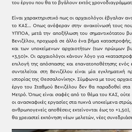
του έργου που θα το βγάλουν εκτός χρονοδιαγράμματ
Είναι χαρακτηριστικό πως οι αρχαιολόγοι έβγαλαν αν
το ΚΑΣ… Οπως ανέφεραν στην ανακοίνωσή τους που δ
ΥΠΠΟΑ, μετά την αποξήλωση του σημαντικότατου βυ
Βενιζέλου, προχωρά σε άλλο ένα βήμα καταστροφής,
και των υποκείμενων αρχαιοτήτων (των πρώιμων βυ
+3,50)». Οι αρχαιολόγοι κάνουν λόγο για «καταστροφ
επιλογή της απόσπασης και επανατοποθέτησης ενός 
συντελείται στη Βενιζέλου είναι μία εγκληματική
ιστορίας της Θεσσαλονίκης». Σύμφωνα με τους αρχαι
έργο του Σταθμού Βενιζέλου δεν θα παραδοθεί στα 
Μετρό. Όπως είναι σαφές από το θέμα του ΚΑΣ, ούτε
οι ανασκαφικές εργασίες στα πυκνά υποκείμενα στρώμ
ανθρωπογενείς αποθέσεις εκτείνονται έως το +1,50),
θα χρειαστεί εκπόνηση νέων μελετών, νέες συνεδριάσ