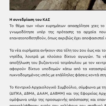
Η συνεδρίαση του ΚΑΣ
Το θέμα των νέων ευρημάτων απασχόλησε χτες το 
γνωμοδότησε υπέρ της πρότασης τα αρχαία πο
επανατοποθετηθούν, όπως ακριβώς έχει αποφασιστεί κ
Τα νέα ευρήματα ανήκουν στα τέλη του 2ου έως και τον
νησίδα, λουτρά με πλούσιο δίκτυο αγωγών. Τα 
αποξήλωση του βυζαντινού τετράπυλου με τον κεντρι
αφορούν δίκτυο υποδομών κάτω από τα καταστρώμ
πυκνοδομημένος ιστός με επάλληλες φάσεις κοντά στ
Το Κεντρικό Αρχαιολογικό Συμβούλιο, σύμφωνα με τ
(ΔΙΠΚΑ, ΔΒΜΑ, ΔΑΑΜ, ΔΑΒΜΜ) και της Εφορείας Αρ
ομόφωνα υπέρ της προσωρινής απόσπασης και επαν
αποκαλύφθηκαν εντός του κελύφους του σταθμού Β