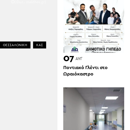
(Φωτ.: makthes.gr)
ΘΕΣΣΑΛΟΝΙΚΗ
ΚΑΣ
07
ΑΥΓ
Ποντιακό Γλέντι στο
Ωραιόκαστρο