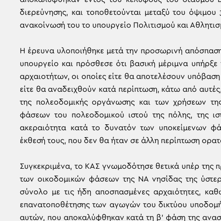
διερεύνησης, και τοποθετούνται μεταξύ του όψιμου 3
ανακοίνωσή του το υπουργείο Πολιτισμού και Αθλητισ
Η έρευνα υλοποιήθηκε μετά την προσωρινή απόσπαση
υπουργείο και πρόσθεσε ότι βασική μέριμνα υπήρξ
αρχαιοτήτων, οι οποίες είτε θα αποτελέσουν υπόβαση
είτε θα αναδειχθούν κατά περίπτωση, κάτω από αυτές
της πολεοδομικής οργάνωσης και των χρήσεων της
φάσεων του πολεοδομικού ιστού της πόλης, της ιστ
ακεραιότητα κατά το δυνατόν των υποκείμενων φά
έκθεσή τους, που δεν θα ήταν σε άλλη περίπτωση ορατ
Συγκεκριμένα, το ΚΑΣ γνωμοδότησε θετικά υπέρ της
των οικοδομικών φάσεων της ΝΑ νησίδας της ύστερη
σύνολο με τις ήδη αποσπασμένες αρχαιότητες, καθ
επανατοποθέτησης των αγωγών του δικτύου υποδομή
αυτών, που αποκαλύφθηκαν κατά τη β’ φάση της ανα