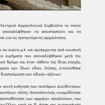
Κεντρικό Αρχαιολογικό Συμβούλιο το οποίο
υ αποκαλύφθηκαν να αποσπαστούν και να
αι για τις προηγούμενες αρχαιότητες.
 6ο αιώνα μ.Χ. και προέρχονται από οικιστική
νέα ευρήματα που αποκαλύφθηκαν μετά την
κό δρόμο και έναν κάθετο της ίδιας εποχής,
ατα των ίδιων οδών. Επίσης, εντοπίσθηκε
η διασταύρωση των οδικών αξόνων.
ην κοινή εισήγηση των τεσσάρων Διευθύνσεων
χαιοτήτων πόλης Θεσσαλονίκης γνωμοδότησε
ατοποθέτησης των αρχαίων καταλοίπων, που
ενιζέλου κατά τη β’ φάση της ανασκαφικής