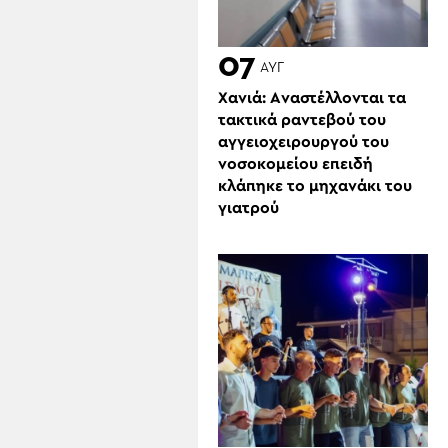
07
ΑΥΓ
Χανιά: Aναστέλλονται τα
τακτικά ραντεβού του
αγγειοχειρουργού του
νοσοκομείου επειδή
κλάπηκε το μηχανάκι του
γιατρού