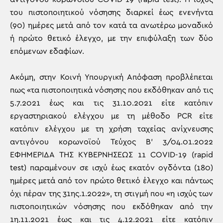
του πιστοποιητικού νόσησης διαρκεί έως ενενήντα
(90) ημέρες μετά από τον κατά τα ανωτέρω μοναδικό
ή πρώτο θετικό έλεγχο, με την επιφύλαξη των δύο
επόμενων εδαφίων.
Ακόμη, στην Κοινή Υπουργική Απόφαση προβλέπεται
πως «τα πιστοποιητικά νόσησης που εκδόθηκαν από τις
5.7.2021 έως και τις 31.10.2021 είτε κατόπιν
εργαστηριακού ελέγχου με τη μέθοδο PCR είτε
κατόπιν ελέγχου με τη χρήση ταχείας ανίχνευσης
αντιγόνου κορωνοϊού Τεύχος B’ 3/04.01.2022
ΕΦΗΜΕΡΙ∆Α TΗΣ ΚΥΒΕΡΝΗΣΕΩΣ 11 COVID-19 (rapid
test) παραμένουν σε ισχύ έως εκατόν ογδόντα (180)
ημέρες μετά από τον πρώτο θετικό έλεγχο και πάντως
όχι πέραν της 31ης.1.2022», τη στιγμή που «η ισχύς των
πιστοποιητικών νόσησης που εκδόθηκαν από την
1η.11.2021 έως και τις 4.12.2021 είτε κατόπιν