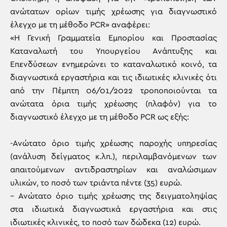
ανώτατων ορίων τιμής χρέωσης για διαγνωστικό
έλεγχο με τη μέθοδο PCR» αναφέρει:
«Η Γενική Γραμματεία Εμπορίου και Προστασίας
Καταναλωτή του Υπουργείου Ανάπτυξης και
Επενδύσεων ενημερώνει το καταναλωτικό κοινό, τα
διαγνωστικά εργαστήρια και τις ιδιωτικές κλινικές ότι
από την Πέμπτη 06/01/2022 τροποποιούνται τα
ανώτατα όρια τιμής χρέωσης (πλαφόν) για το
διαγνωστικό έλεγχο με τη μέθοδο PCR ως εξής:
-Ανώτατο όριο τιμής χρέωσης παροχής υπηρεσίας
(ανάλυση δείγματος κ.λπ.), περιλαμβανόμενων των
απαιτούμενων αντιδραστηρίων και αναλώσιμων
υλικών, το ποσό των τριάντα πέντε (35) ευρώ.
– Ανώτατο όριο τιμής χρέωσης της δειγματοληψίας
στα ιδιωτικά διαγνωστικά εργαστήρια και στις
ιδιωτικές κλινικές, το ποσό των δώδεκα (12) ευρώ.