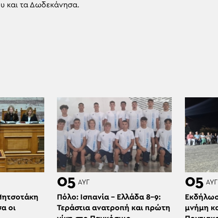
ου και τα Δωδεκάνησα.
05
05
ΑΥΓ
ΑΥΓ
Μητσοτάκη
Πόλο: Ισπανία – Ελλάδα 8-9:
Εκδήλωση
α οι
Τεράστια ανατροπή και πρώτη
μνήμη κ