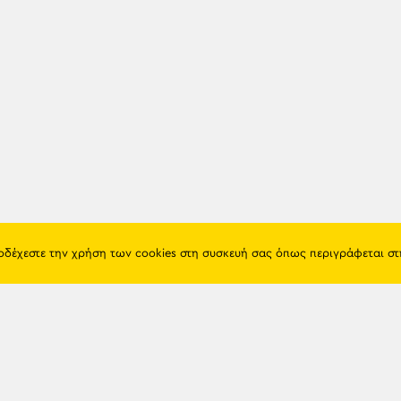
ποδέχεστε την χρήση των cookies στη συσκευή σας όπως περιγράφεται σ
Πόντος
Eshop
Ιστορία
Προϊόντα