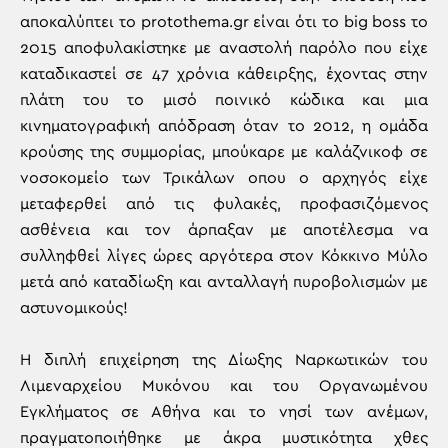
αποκαλύπτει το protothema.gr είναι ότι το big boss το
2015 αποφυλακίστηκε με αναστολή παρόλο που είχε
καταδικαστεί σε 47 χρόνια κάθειρξης, έχοντας στην
πλάτη του το μισό ποινικό κώδικα και μια
κινηματογραφική απόδραση όταν το 2012, η ομάδα
κρούσης της συμμορίας, μπούκαρε με καλάζνικοφ σε
νοσοκομείο των Τρικάλων οπου ο αρχηγός είχε
μεταφερθεί από τις φυλακές, προφασιζόμενος
ασθένεια και τον άρπαξαν με αποτέλεσμα να
συλληφθεί λίγες ώρες αργότερα στον Κόκκινο Μύλο
μετά από καταδίωξη και ανταλλαγή πυροβολισμών με
αστυνομικούς!
Η διπλή επιχείρηση της Δίωξης Ναρκωτικών του
Λιμεναρχείου Μυκόνου και του Οργανωμένου
Εγκλήματος σε Αθήνα και το νησί των ανέμων,
πραγματοποιήθηκε με άκρα μυστικότητα χθες