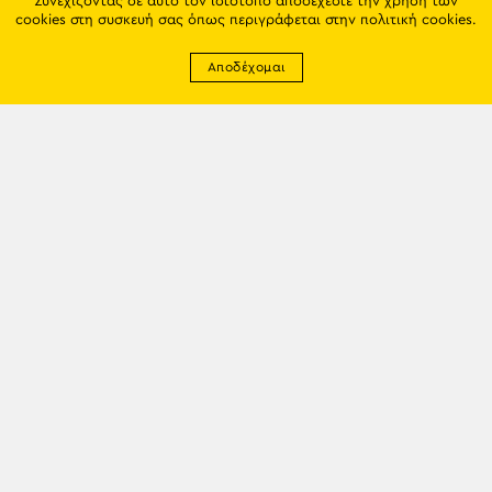
Συνεχίζοντας σε αυτό τον ιστότοπο αποδέχεστε την χρήση των
cookies στη συσκευή σας όπως περιγράφεται στην
πολιτική cookies
.
Αποδέχομαι
Newsletter
EMAIL: info@trapezounta.gr
TRAPEZOUNTA © 2017 | Made by VGwebthings