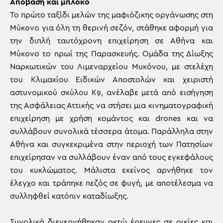
Απόβαση και μπλόκο
Το πρώτο ταξίδι μελών της μαφιόζικης οργάνωσης στη
Μύκονο για όλη τη θερινή σεζόν, στάθηκε αφορμή για
την διπλή ταυτόχρονη επιχείρηση σε Αθήνα και
Μύκονο το πρωί της Παρασκευής. Ομάδα της Δίωξης
Ναρκωτικών του Λιμεναρχείου Μυκόνου, με στελέχη
του Κλιμακίου Ειδικών Αποστολών και χειριστή
αστυνομικού σκύλου Κ9, ανέλαβε μετά από εισήγηση
της Ασφάλειας Αττικής να στήσει μια κινηματογραφική
επιχείρηση με χρήση κομάντος και drones και να
συλλάβουν συνολικά τέσσερα άτομα. Παράλληλα στην
Αθήνα και συγκεκριμένα στην περιοχή των Πατησίων
επιχείρησαν να συλλάβουν έναν από τους εγκεφάλους
του κυκλώματος. Μάλιστα εκείνος αρνήθηκε τον
έλεγχο και τράπηκε πεζός σε φυγή, με αποτέλεσμα να
συλληφθεί κατόπιν καταδίωξης.
Συνολικά διενεργήθηκαν οκτώ έρευνες σε οικίες και