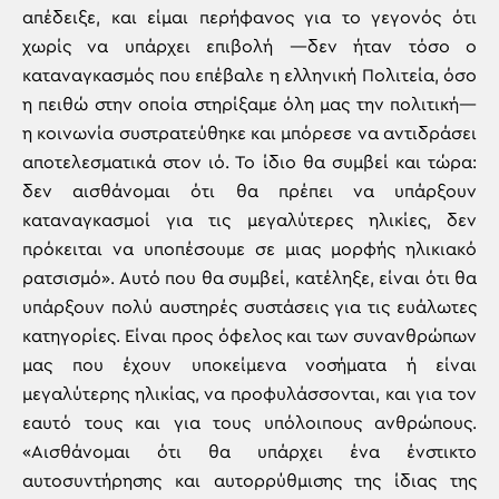
απέδειξε, και είμαι περήφανος για το γεγονός ότι
χωρίς να υπάρχει επιβολή —δεν ήταν τόσο ο
καταναγκασμός που επέβαλε η ελληνική Πολιτεία, όσο
η πειθώ στην οποία στηρίξαμε όλη μας την πολιτική—
η κοινωνία συστρατεύθηκε και μπόρεσε να αντιδράσει
αποτελεσματικά στον ιό. Το ίδιο θα συμβεί και τώρα:
δεν αισθάνομαι ότι θα πρέπει να υπάρξουν
καταναγκασμοί για τις μεγαλύτερες ηλικίες, δεν
πρόκειται να υποπέσουμε σε μιας μορφής ηλικιακό
ρατσισμό». Αυτό που θα συμβεί, κατέληξε, είναι ότι θα
υπάρξουν πολύ αυστηρές συστάσεις για τις ευάλωτες
κατηγορίες. Είναι προς όφελος και των συνανθρώπων
μας που έχουν υποκείμενα νοσήματα ή είναι
μεγαλύτερης ηλικίας, να προφυλάσσονται, και για τον
εαυτό τους και για τους υπόλοιπους ανθρώπους.
«Αισθάνομαι ότι θα υπάρχει ένα ένστικτο
αυτοσυντήρησης και αυτορρύθμισης της ίδιας της