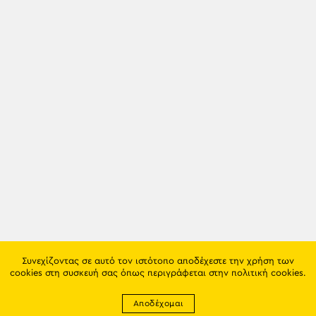
Συνεχίζοντας σε αυτό τον ιστότοπο αποδέχεστε την χρήση των
cookies στη συσκευή σας όπως περιγράφεται στην
πολιτική cookies
.
Αποδέχομαι