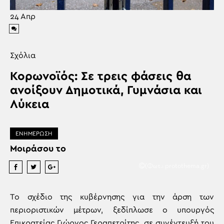
24
Απρ
Σχόλια
Κορωνοϊός: Σε τρεις φάσεις θα
ανοίξουν Δημοτικά, Γυμνάσια και
Λύκεια
ΕΝΗΜΕΡΩΣΗ
Μοιράσου το
(Φωτ.: protothema.gr)
Tο σχέδιο της κυβέρνησης για την άρση των
περιοριστικών μέτρων, ξεδίπλωσε ο υπουργός
Επικρατείας Γιώργος Γεραπετρίτης, σε συνέντευξή του